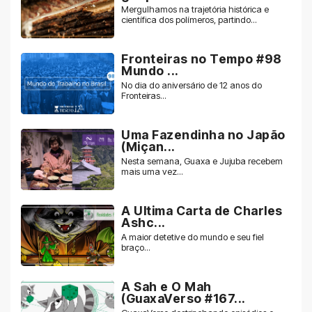
Mergulhamos na trajetória histórica e
científica dos polímeros, partindo...
Fronteiras no Tempo #98
Mundo ...
No dia do aniversário de 12 anos do
Fronteiras...
Uma Fazendinha no Japão
(Miçan...
Nesta semana, Guaxa e Jujuba recebem
mais uma vez...
A Ultima Carta de Charles
Ashc...
A maior detetive do mundo e seu fiel
braço...
A Sah e O Mah
(GuaxaVerso #167...