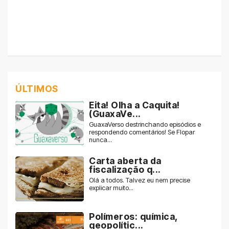
ÚLTIMOS
Eita! Olha a Caquita!
(GuaxaVe...
GuaxaVerso destrinchando episódios e
respondendo comentários! Se Flopar
nunca...
Carta aberta da
fiscalização q...
Olá a todos. Talvez eu nem precise
explicar muito...
Polímeros: química,
geopolític...