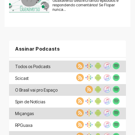
GuaxaVerso destrinchando episódios e
respondendo comentários! Se Flopar
nunca...
Assinar Podcasts
Todos os Podcasts
Scicast
O Brasil vai pro Espaço
Spin de Notícias
Miçangas
RPGuaxa