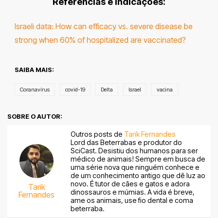
Referências e Indicações:
Israeli data: How can efficacy vs. severe disease be
strong when 60% of hospitalized are vaccinated?
SAIBA MAIS:
Coranavírus
covid-19
Delta
Israel
vacina
SOBRE O AUTOR:
Outros posts de
Tarik Fernandes
Lord das Beterrabas e produtor do
SciCast. Desistiu dos humanos para ser
médico de animais! Sempre em busca de
uma série nova que ninguém conhece e
de um conhecimento antigo que dê luz ao
novo. É tutor de cães e gatos e adora
Tarik
dinossauros e múmias. A vida é breve,
Fernandes
ame os animais, use fio dental e coma
beterraba.