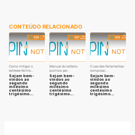
CONTEÚDO RELACIONADO
Como mitigar o
Manual do solteiro
O uso das ferramentas
estresse térmic...
químico par...
computac...
Sejam bem-
Sejam bem-
Sejam bem-
vindos ao
vindos ao
vindos ao
segundo
segundo
segundo
milésimo
milésimo
milésimo
centésimo
centésimo
centésimo
trigésimo...
trigésimo...
trigésimo...