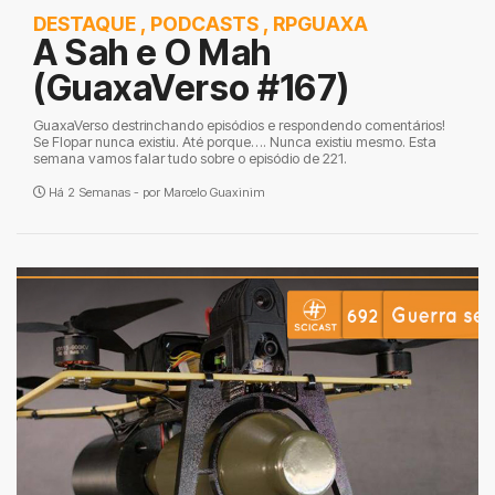
DESTAQUE
,
PODCASTS
,
RPGUAXA
A Sah e O Mah
(GuaxaVerso #167)
GuaxaVerso destrinchando episódios e respondendo comentários!
Se Flopar nunca existiu. Até porque…. Nunca existiu mesmo. Esta
semana vamos falar tudo sobre o episódio de 221.
Há 2 Semanas - por
Marcelo Guaxinim