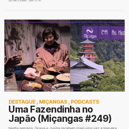
Há 5 Dias - por
C. A.
DESTAQUE
,
MIÇANGAS
,
PODCASTS
Uma Fazendinha no
Japão (Miçangas #249)
Nesta semana, Guaxa e Jujuba recebem mais uma vez a Nanaka