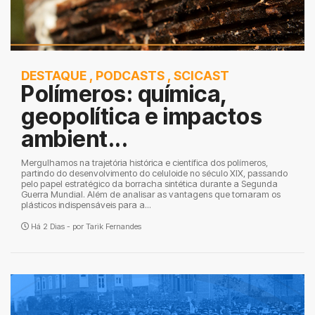
DESTAQUE
,
PODCASTS
,
SCICAST
Polímeros: química,
geopolítica e impactos
ambient...
Mergulhamos na trajetória histórica e científica dos polímeros,
partindo do desenvolvimento do celuloide no século XIX, passando
pelo papel estratégico da borracha sintética durante a Segunda
Guerra Mundial. Além de analisar as vantagens que tornaram os
plásticos indispensáveis para a...
Há 2 Dias - por
Tarik Fernandes