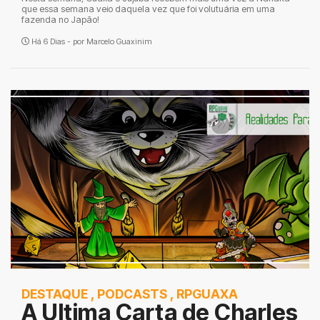
que essa semana veio daquela vez que foi volutuária em uma
fazenda no Japão!
Há 6 Dias - por
Marcelo Guaxinim
DESTAQUE
,
PODCASTS
,
RPGUAXA
A Ultima Carta de Charles