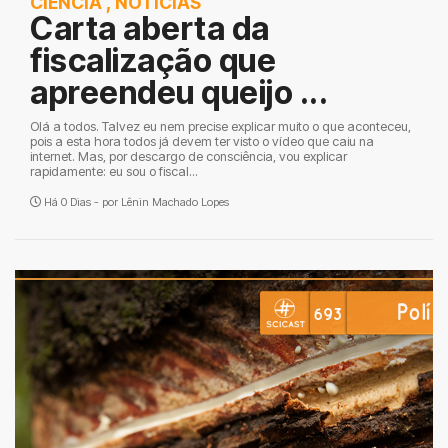
CIÊNCIA
,
NOTÍCIAS
Carta aberta da
fiscalização que
apreendeu queijo ...
Olá a todos. Talvez eu nem precise explicar muito o que aconteceu,
pois a esta hora todos já devem ter visto o vídeo que caiu na
internet. Mas, por descargo de consciência, vou explicar
rapidamente: eu sou o fiscal...
Há 0 Dias - por
Lênin Machado Lopes