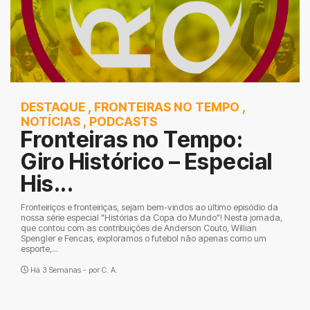
DESTAQUE
,
FRONTEIRAS NO TEMPO
,
NOTÍCIAS
,
PODCASTS
Fronteiras no Tempo:
Giro Histórico – Especial
His...
Fronteiriços e fronteiriças, sejam bem-vindos ao último episódio da
nossa série especial "Histórias da Copa do Mundo"! Nesta jornada,
que contou com as contribuições de Anderson Couto, Willian
Spengler e Fencas, exploramos o futebol não apenas como um
esporte,...
Há 3 Semanas - por
C. A.