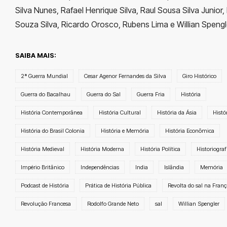
Silva Nunes, Rafael Henrique Silva, Raul Sousa Silva Junior
Souza Silva, Ricardo Orosco, Rubens Lima e Willian Spengl
SAIBA MAIS:
2ª Guerra Mundial
Cesar Agenor Fernandes da Silva
Giro Histórico
Guerra do Bacalhau
Guerra do Sal
Guerra Fria
História
História Contemporânea
História Cultural
História da Ásia
Histó
História do Brasil Colonia
História e Memória
História Econômica
História Medieval
História Moderna
História Política
Historiograf
Império Britânico
Independências
India
Islândia
Memória
Podcast de História
Prática de História Pública
Revolta do sal na Fran
Revolução Francesa
Rodolfo Grande Neto
sal
Willian Spengler