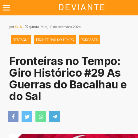
por
C. A.
,
quinta-feira, 19 de setembro 2024
DESTAQUE
FRONTEIRAS NO TEMPO
PODCASTS
Fronteiras no Tempo:
Giro Histórico #29 As
Guerras do Bacalhau e
do Sal