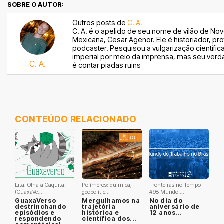
SOBRE O AUTOR:
Outros posts de
C. A.
C. A. é o apelido de seu nome de vilão de Nov
Mexicana, Cesar Agenor. Ele é historiador, pr
podcaster. Pesquisou a vulgarização científica
imperial por meio da imprensa, mas seu verda
C. A.
é contar piadas ruins
CONTEÚDO RELACIONADO
Eita! Olha a Caquita!
Polímeros: química,
Fronteiras no Tempo
(GuaxaVe...
geopolític...
#98 Mundo ...
GuaxaVerso
Mergulhamos na
No dia do
destrinchando
trajetória
aniversário de
episódios e
histórica e
12 anos...
respondendo
científica dos...