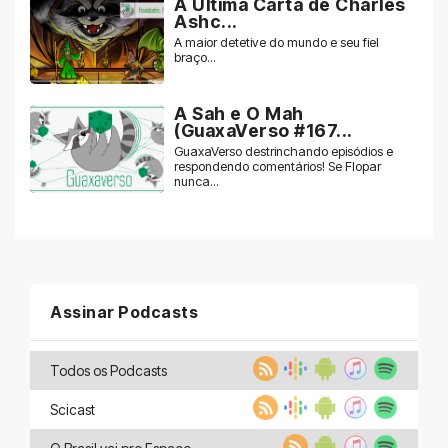
A Ultima Carta de Charles
Ashc...
A maior detetive do mundo e seu fiel
braço...
A Sah e O Mah
(GuaxaVerso #167...
GuaxaVerso destrinchando episódios e
respondendo comentários! Se Flopar
nunca...
Assinar Podcasts
Todos os Podcasts
Scicast