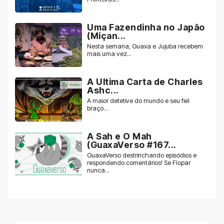
Uma Fazendinha no Japão
(Miçan...
Nesta semana, Guaxa e Jujuba recebem
mais uma vez...
A Ultima Carta de Charles
Ashc...
A maior detetive do mundo e seu fiel
braço...
A Sah e O Mah
(GuaxaVerso #167...
GuaxaVerso destrinchando episódios e
respondendo comentários! Se Flopar
nunca...