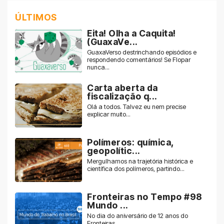
ÚLTIMOS
Eita! Olha a Caquita!
(GuaxaVe...
GuaxaVerso destrinchando episódios e
respondendo comentários! Se Flopar
nunca...
Carta aberta da
fiscalização q...
Olá a todos. Talvez eu nem precise
explicar muito...
Polímeros: química,
geopolític...
Mergulhamos na trajetória histórica e
científica dos polímeros, partindo...
Fronteiras no Tempo #98
Mundo ...
No dia do aniversário de 12 anos do
Fronteiras...