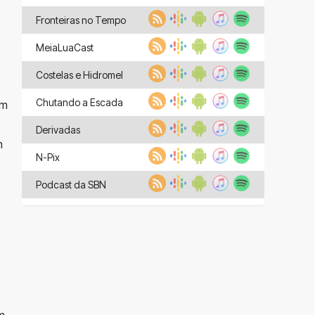
Fronteiras no Tempo
MeiaLuaCast
Costelas e Hidromel
Chutando a Escada
um
Derivadas
m
N-Pix
Podcast da SBN
m