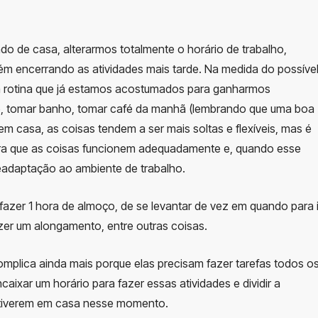
 de casa, alterarmos totalmente o horário de trabalho,
m encerrando as atividades mais tarde. Na medida do possível
a rotina que já estamos acostumados para ganharmos
me, tomar banho, tomar café da manhã (lembrando que uma boa
em casa, as coisas tendem a ser mais soltas e flexíveis, mas é
 para que as coisas funcionem adequadamente e, quando esse
readaptação ao ambiente de trabalho.
azer 1 hora de almoço, de se levantar de vez em quando para i
zer um alongamento, entre outras coisas.
omplica ainda mais porque elas precisam fazer tarefas todos o
caixar um horário para fazer essas atividades e dividir a
stiverem em casa nesse momento.