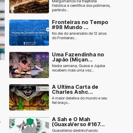
Mergulhamos na trajetória
histórica e científica dos polímeros,
partindo...
Fronteiras no Tempo
#98 Mundo ...
No dia do aniversário de 12 anos
do Fronteiras...
Uma Fazendinha no
Japão (Miçan...
Nesta semana, Guaxa e Jujuba
recebem mais uma vez...
A Ultima Carta de
Charles Ashc...
A maior detetive do mundo e seu
fiel braço...
A Sah e O Mah
e
(GuaxaVerso #167...
GuaxaVerso destrinchando