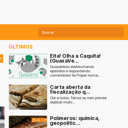
ÚLTIMOS
Eita! Olha a Caquita!
A
(GuaxaVe...
GuaxaVerso destrinchando
episódios e respondendo
comentários! Se Flopar nunca...
Carta aberta da
fiscalização q...
Olá a todos. Talvez eu nem precise
explicar muito...
Polímeros: química,
geopolític...