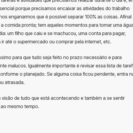
ssencial porque precisamos encaixar as atividades do trabalho
nos enganarmos que é possível separar 100% as coisas. Afinal
r a comida pronta; tem aqueles momentos para tomar uma águ
dia: um filho que caiu e se machucou, uma conta para pagar,
r até o supermercado ou comprar pela internet, etc.
íssimo para que tudo seja feito no prazo necessário e para
 malucos. Igualmente importante é revisar essa lista de tare
 conforme o planejado. Se alguma coisa ficou pendente, entra n
ou atrasada.
a visão de tudo que está acontecendo e também a se sentir
as ao mesmo tempo.