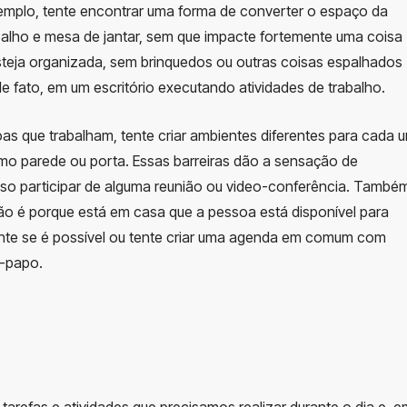
exemplo, tente encontrar uma forma de converter o espaço da
abalho e mesa de jantar, sem que impacte fortemente uma coisa
teja organizada, sem brinquedos ou outras coisas espalhados
de fato, em um escritório executando atividades de trabalho.
as que trabalham, tente criar ambientes diferentes para cada 
como parede ou porta. Essas barreiras dão a sensação de
iso participar de alguma reunião ou video-conferência. També
ão é porque está em casa que a pessoa está disponível para
unte se é possível ou tente criar uma agenda em comum com
-papo.
refas e atividades que precisamos realizar durante o dia e, e