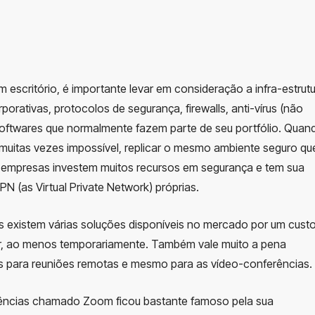
escritório, é importante levar em consideração a infra-estrut
ativas, protocolos de segurança, firewalls, anti-vírus (não
softwares que normalmente fazem parte de seu portfólio. Quan
 e muitas vezes impossível, replicar o mesmo ambiente seguro qu
s empresas investem muitos recursos em segurança e tem sua
N (as Virtual Private Network) próprias.
s existem várias soluções disponíveis no mercado por um cust
ar, ao menos temporariamente. Também vale muito a pena
s para reuniões remotas e mesmo para as vídeo-conferências.
rências chamado Zoom ficou bastante famoso pela sua