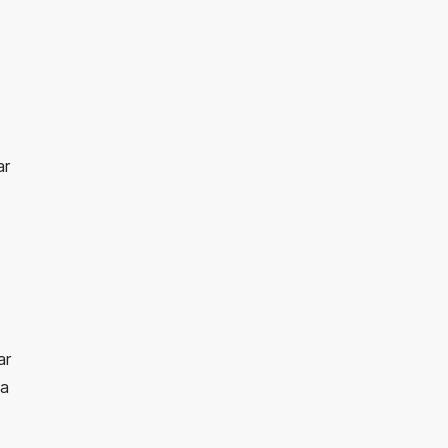
ar
ar
ma