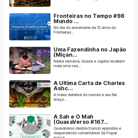
Fronteiras no Tempo #98
Mundo ...
No dia do aniversário de 12 anos do
Fronteiras...
Uma Fazendinha no Japão
(Miçan...
Nesta semana, Guaxa e Jujuba recebem
mais uma vez...
A Ultima Carta de Charles
Ashc...
A maior detetive do mundo e seu fiel
braço...
A Sah e O Mah
(GuaxaVerso #167...
GuaxaVerso destrinchando episódios e
respondendo comentários! Se Flopar
nunca...