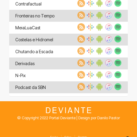
Contrafactual
Fronteiras no Tempo
MeiaLuaCast
Costelas e Hidromel
Chutando a Escada
Derivadas
N-Pix
Podcast da SBN
© Copyright 2022 Portal Deviante | Design por Danilo Pastor