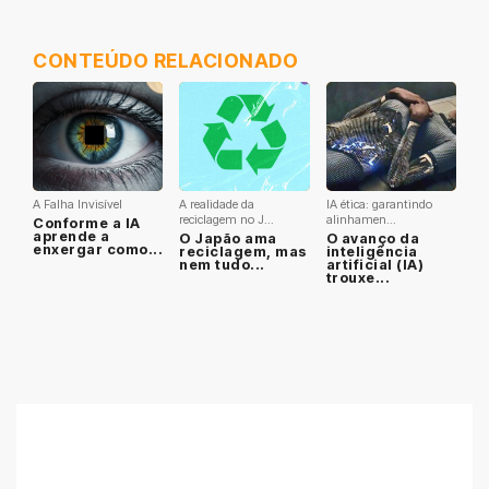
CONTEÚDO RELACIONADO
A Falha Invisível
A realidade da
IA ética: garantindo
reciclagem no J...
alinhamen...
Conforme a IA
aprende a
O Japão ama
O avanço da
enxergar como...
reciclagem, mas
inteligência
nem tudo...
artificial (IA)
trouxe...