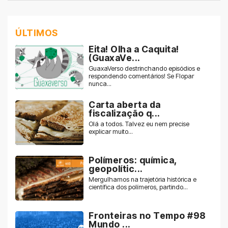
ÚLTIMOS
Eita! Olha a Caquita!
(GuaxaVe...
GuaxaVerso destrinchando episódios e
respondendo comentários! Se Flopar
nunca...
Carta aberta da
fiscalização q...
Olá a todos. Talvez eu nem precise
explicar muito...
Polímeros: química,
geopolític...
Mergulhamos na trajetória histórica e
científica dos polímeros, partindo...
Fronteiras no Tempo #98
Mundo ...