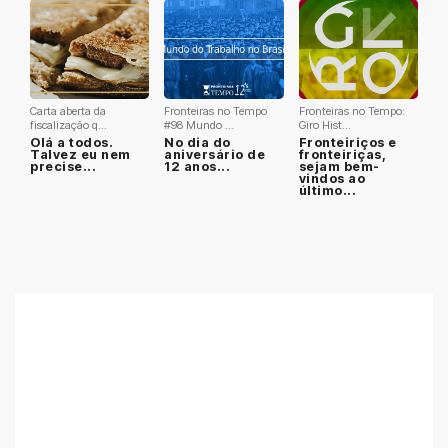
Carta aberta da
Fronteiras no Tempo
Fronteiras no Tempo:
fiscalização q...
#98 Mundo ...
Giro Hist...
Olá a todos.
No dia do
Fronteiriços e
Talvez eu nem
aniversário de
fronteiriças,
precise...
12 anos...
sejam bem-
vindos ao
último...