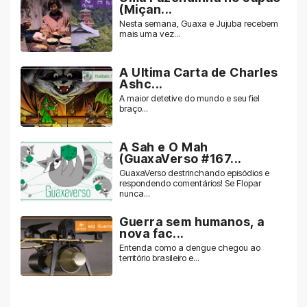
(Miçan...
Nesta semana, Guaxa e Jujuba recebem
mais uma vez...
A Ultima Carta de Charles
Ashc...
A maior detetive do mundo e seu fiel
braço...
A Sah e O Mah
(GuaxaVerso #167...
GuaxaVerso destrinchando episódios e
respondendo comentários! Se Flopar
nunca...
Guerra sem humanos, a
nova fac...
Entenda como a dengue chegou ao
território brasileiro e...