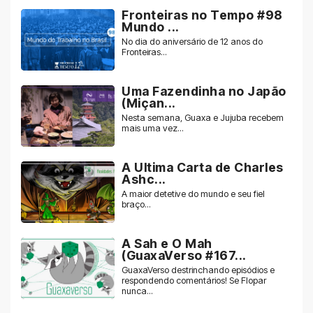
Fronteiras no Tempo #98
Mundo ...
No dia do aniversário de 12 anos do
Fronteiras...
Uma Fazendinha no Japão
(Miçan...
Nesta semana, Guaxa e Jujuba recebem
mais uma vez...
A Ultima Carta de Charles
Ashc...
A maior detetive do mundo e seu fiel
braço...
A Sah e O Mah
(GuaxaVerso #167...
GuaxaVerso destrinchando episódios e
respondendo comentários! Se Flopar
nunca...