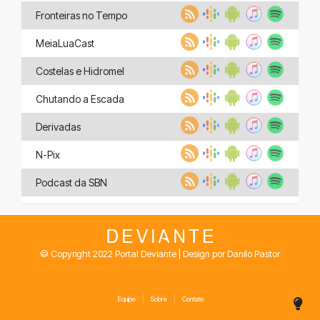
Fronteiras no Tempo
MeiaLuaCast
Costelas e Hidromel
Chutando a Escada
Derivadas
N-Pix
Podcast da SBN
© Copyright 2022 Portal Deviante | Design por Danilo Pastor
Equipe
Sobre
Contato