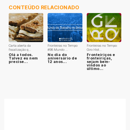
CONTEÚDO RELACIONADO
Carta aberta da
Fronteiras no Tempo
Fronteiras no Tempo:
fiscalização q...
#98 Mundo ...
Giro Hist...
Olá a todos.
No dia do
Fronteiriços e
Talvez eu nem
aniversário de
fronteiriças,
precise...
12 anos...
sejam bem-
vindos ao
último...