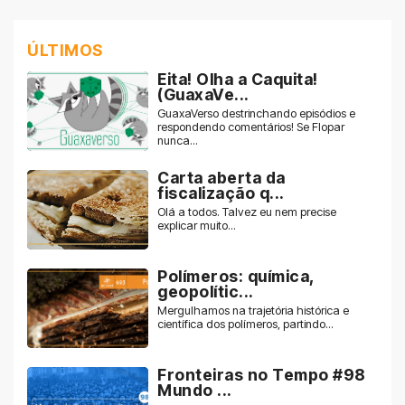
ÚLTIMOS
Eita! Olha a Caquita!
(GuaxaVe...
GuaxaVerso destrinchando episódios e
respondendo comentários! Se Flopar
nunca...
Carta aberta da
fiscalização q...
Olá a todos. Talvez eu nem precise
explicar muito...
Polímeros: química,
geopolític...
Mergulhamos na trajetória histórica e
científica dos polímeros, partindo...
Fronteiras no Tempo #98
Mundo ...