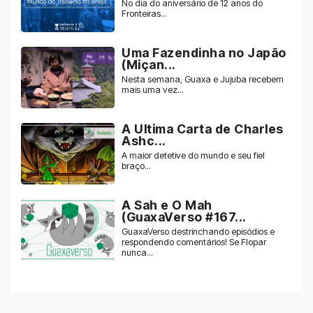
No dia do aniversário de 12 anos do
Fronteiras...
Uma Fazendinha no Japão
(Miçan...
Nesta semana, Guaxa e Jujuba recebem
mais uma vez...
A Ultima Carta de Charles
Ashc...
A maior detetive do mundo e seu fiel
braço...
A Sah e O Mah
(GuaxaVerso #167...
GuaxaVerso destrinchando episódios e
respondendo comentários! Se Flopar
nunca...