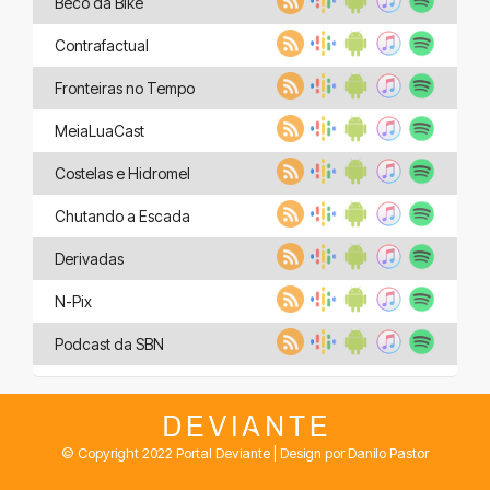
Beco da Bike
Contrafactual
Fronteiras no Tempo
MeiaLuaCast
Costelas e Hidromel
Chutando a Escada
Derivadas
N-Pix
Podcast da SBN
© Copyright 2022 Portal Deviante | Design por Danilo Pastor