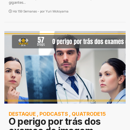
gigantes...
Há 159 Semanas - por
Yuri Motoyama
DESTAQUE
,
PODCASTS
,
QUATRODE15
O perigo por trás dos