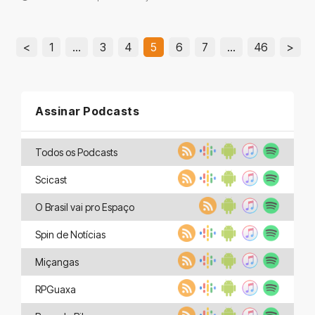
<
1
…
3
4
5
6
7
…
46
>
Assinar Podcasts
Todos os Podcasts
Scicast
O Brasil vai pro Espaço
Spin de Notícias
Miçangas
RPGuaxa