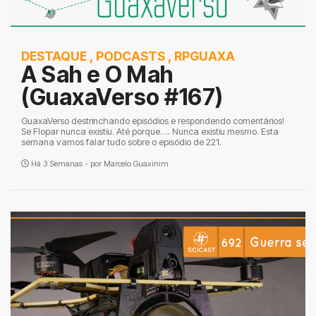
DESTAQUE
,
PODCASTS
,
RPGUAXA
A Sah e O Mah
(GuaxaVerso #167)
GuaxaVerso destrinchando episódios e respondendo comentários!
Se Flopar nunca existiu. Até porque…. Nunca existiu mesmo. Esta
semana vamos falar tudo sobre o episódio de 221.
Há 3 Semanas - por
Marcelo Guaxinim