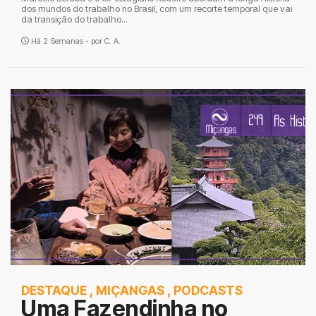
dos mundos do trabalho no Brasil, com um recorte temporal que vai
da transição do trabalho...
Há 2 Semanas - por
C. A.
DESTAQUE
,
MIÇANGAS
,
PODCASTS
Uma Fazendinha no