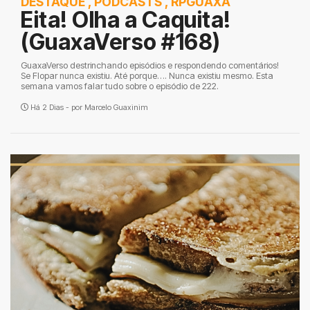
DESTAQUE
,
PODCASTS
,
RPGUAXA
Eita! Olha a Caquita!
(GuaxaVerso #168)
GuaxaVerso destrinchando episódios e respondendo comentários!
Se Flopar nunca existiu. Até porque…. Nunca existiu mesmo. Esta
semana vamos falar tudo sobre o episódio de 222.
Há 2 Dias - por
Marcelo Guaxinim