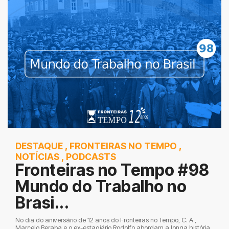
DESTAQUE
,
FRONTEIRAS NO TEMPO
,
NOTÍCIAS
,
PODCASTS
Fronteiras no Tempo #98
Mundo do Trabalho no
Brasi...
No dia do aniversário de 12 anos do Fronteiras no Tempo, C. A.,
Marcelo Beraba e o ex-estagiário Rodolfo abordam a longa história