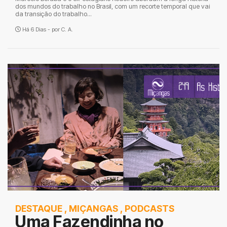
dos mundos do trabalho no Brasil, com um recorte temporal que vai
da transição do trabalho...
Há 6 Dias - por
C. A.
DESTAQUE
,
MIÇANGAS
,
PODCASTS
Uma Fazendinha no