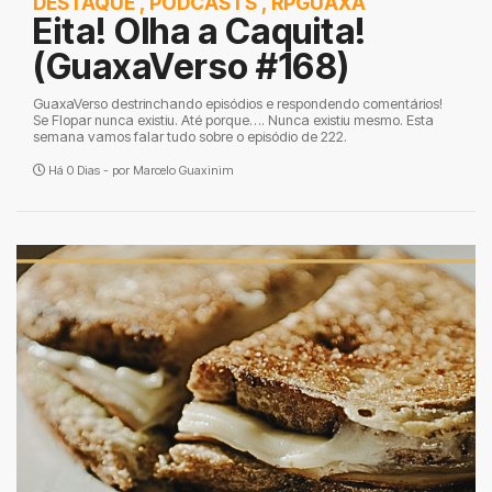
DESTAQUE
,
PODCASTS
,
RPGUAXA
Eita! Olha a Caquita!
(GuaxaVerso #168)
GuaxaVerso destrinchando episódios e respondendo comentários!
Se Flopar nunca existiu. Até porque…. Nunca existiu mesmo. Esta
semana vamos falar tudo sobre o episódio de 222.
Há 0 Dias - por
Marcelo Guaxinim