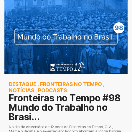
DESTAQUE
,
FRONTEIRAS NO TEMPO
,
NOTÍCIAS
,
PODCASTS
Fronteiras no Tempo #98
Mundo do Trabalho no
Brasi...
No dia do aniversário de 12 anos do Fronteiras no Tempo, C. A.,
Marcelo Beraba e o ex-estagiário Rodolfo abordam a longa história