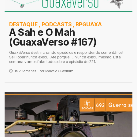
DESTAQUE
,
PODCASTS
,
RPGUAXA
A Sah e O Mah
(GuaxaVerso #167)
GuaxaVerso destrinchando episódios e respondendo comentários!
Se Flopar nunca existiu. Até porque…. Nunca existiu mesmo. Esta
semana vamos falar tudo sobre o episódio de 221.
Há 2 Semanas - por
Marcelo Guaxinim