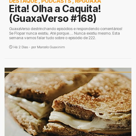
DESTAQUE
,
PODCASTS
,
RPGUAXA
Eita! Olha a Caquita!
(GuaxaVerso #168)
GuaxaVerso destrinchando episódios e respondendo comentários!
Se Flopar nunca existiu. Até porque…. Nunca existiu mesmo. Esta
semana vamos falar tudo sobre o episódio de 222.
Há 2 Dias - por
Marcelo Guaxinim