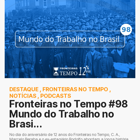
DESTAQUE
,
FRONTEIRAS NO TEMPO
,
NOTÍCIAS
,
PODCASTS
Fronteiras no Tempo #98
Mundo do Trabalho no
Brasi...
No dia do aniversário de 12 anos do Fronteiras no Tempo, C. A.,
Marcelo Beraba e o ex-estagiário Rodolfo abordam a longa história