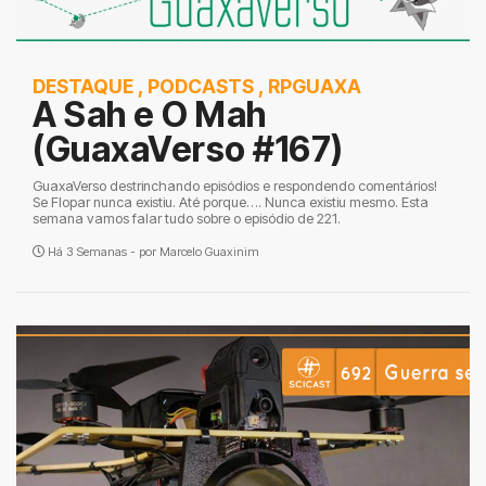
DESTAQUE
,
PODCASTS
,
RPGUAXA
A Sah e O Mah
(GuaxaVerso #167)
GuaxaVerso destrinchando episódios e respondendo comentários!
Se Flopar nunca existiu. Até porque…. Nunca existiu mesmo. Esta
semana vamos falar tudo sobre o episódio de 221.
Há 3 Semanas - por
Marcelo Guaxinim