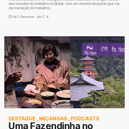
dos mundos do trabalho no Brasil, com um recorte temporal que vai
da transição do trabalho...
Há 2 Semanas - por
C. A.
DESTAQUE
,
MIÇANGAS
,
PODCASTS
Uma Fazendinha no