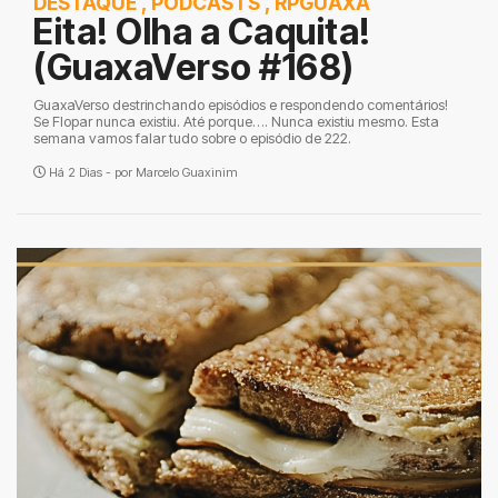
DESTAQUE
,
PODCASTS
,
RPGUAXA
Eita! Olha a Caquita!
(GuaxaVerso #168)
GuaxaVerso destrinchando episódios e respondendo comentários!
Se Flopar nunca existiu. Até porque…. Nunca existiu mesmo. Esta
semana vamos falar tudo sobre o episódio de 222.
Há 2 Dias - por
Marcelo Guaxinim