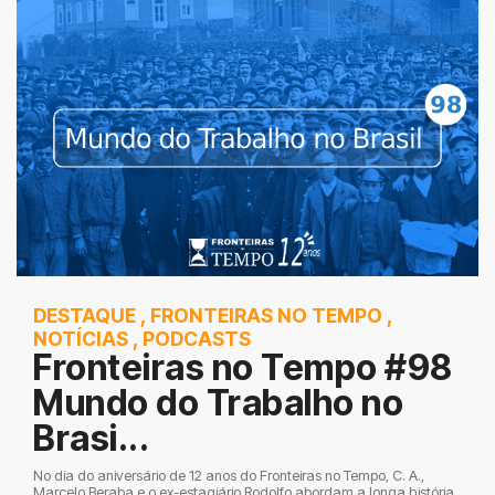
DESTAQUE
,
FRONTEIRAS NO TEMPO
,
NOTÍCIAS
,
PODCASTS
Fronteiras no Tempo #98
Mundo do Trabalho no
Brasi...
No dia do aniversário de 12 anos do Fronteiras no Tempo, C. A.,
Marcelo Beraba e o ex-estagiário Rodolfo abordam a longa história