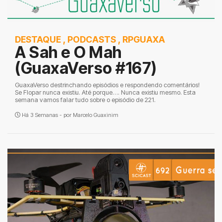
DESTAQUE
,
PODCASTS
,
RPGUAXA
A Sah e O Mah
(GuaxaVerso #167)
GuaxaVerso destrinchando episódios e respondendo comentários!
Se Flopar nunca existiu. Até porque…. Nunca existiu mesmo. Esta
semana vamos falar tudo sobre o episódio de 221.
Há 3 Semanas - por
Marcelo Guaxinim