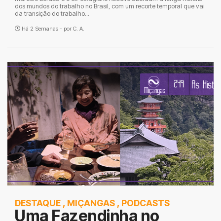
dos mundos do trabalho no Brasil, com um recorte temporal que vai
da transição do trabalho...
Há 2 Semanas - por
C. A.
DESTAQUE
,
MIÇANGAS
,
PODCASTS
Uma Fazendinha no