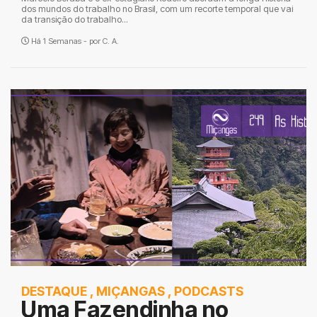
dos mundos do trabalho no Brasil, com um recorte temporal que vai
da transição do trabalho...
Há 1 Semanas - por
C. A.
DESTAQUE
,
MIÇANGAS
,
PODCASTS
Uma Fazendinha no