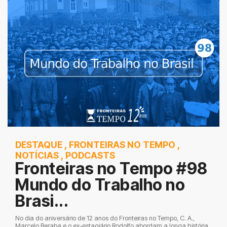
DESTAQUE
,
FRONTEIRAS NO TEMPO
,
NOTÍCIAS
,
PODCASTS
Fronteiras no Tempo #98
Mundo do Trabalho no
Brasi...
No dia do aniversário de 12 anos do Fronteiras no Tempo, C. A.,
Marcelo Beraba e o ex-estagiário Rodolfo abordam a longa história