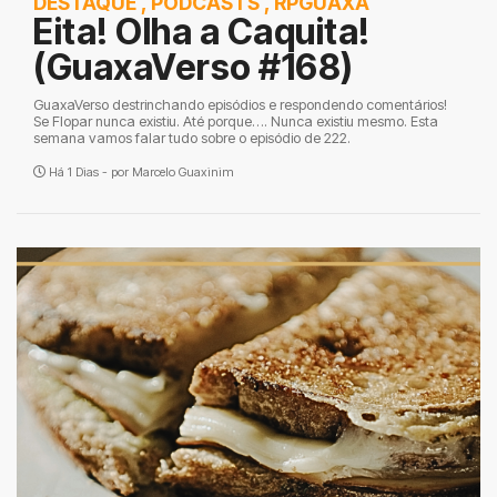
DESTAQUE
,
PODCASTS
,
RPGUAXA
Eita! Olha a Caquita!
(GuaxaVerso #168)
GuaxaVerso destrinchando episódios e respondendo comentários!
Se Flopar nunca existiu. Até porque…. Nunca existiu mesmo. Esta
semana vamos falar tudo sobre o episódio de 222.
Há 1 Dias - por
Marcelo Guaxinim