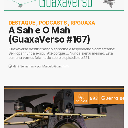
DESTAQUE
,
PODCASTS
,
RPGUAXA
A Sah e O Mah
(GuaxaVerso #167)
GuaxaVerso destrinchando episódios e respondendo comentários!
Se Flopar nunca existiu. Até porque…. Nunca existiu mesmo. Esta
semana vamos falar tudo sobre o episódio de 221.
Há 2 Semanas - por
Marcelo Guaxinim