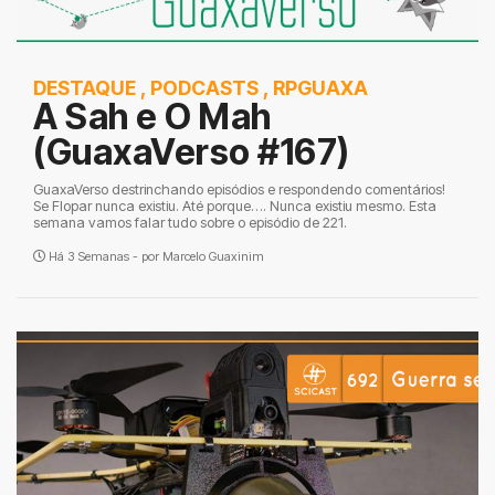
DESTAQUE
,
PODCASTS
,
RPGUAXA
A Sah e O Mah
(GuaxaVerso #167)
GuaxaVerso destrinchando episódios e respondendo comentários!
Se Flopar nunca existiu. Até porque…. Nunca existiu mesmo. Esta
semana vamos falar tudo sobre o episódio de 221.
Há 3 Semanas - por
Marcelo Guaxinim