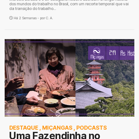
dos mundos do trabalho no Brasil, com um recorte temporal que vai
da transição do trabalho...
Há 2 Semanas - por
C. A.
DESTAQUE
,
MIÇANGAS
,
PODCASTS
Uma Fazendinha no