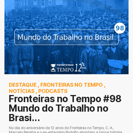
DESTAQUE
,
FRONTEIRAS NO TEMPO
,
NOTÍCIAS
,
PODCASTS
Fronteiras no Tempo #98
Mundo do Trabalho no
Brasi...
No dia do aniversário de 12 anos do Fronteiras no Tempo, C. A.,
Marcelo Beraba e o ex-estagiário Rodolfo abordam a longa história