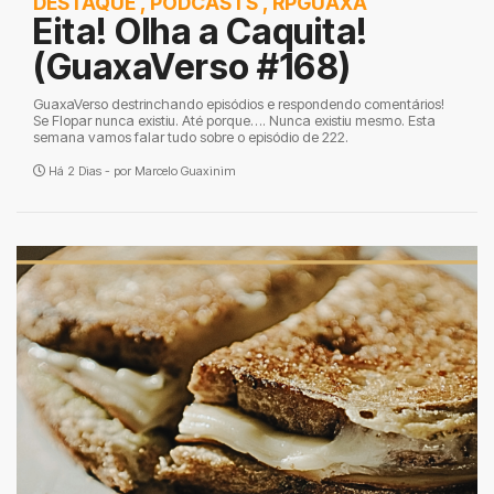
DESTAQUE
,
PODCASTS
,
RPGUAXA
Eita! Olha a Caquita!
(GuaxaVerso #168)
GuaxaVerso destrinchando episódios e respondendo comentários!
Se Flopar nunca existiu. Até porque…. Nunca existiu mesmo. Esta
semana vamos falar tudo sobre o episódio de 222.
Há 2 Dias - por
Marcelo Guaxinim