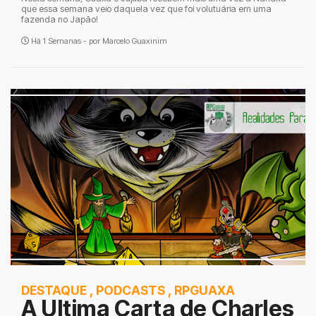
que essa semana veio daquela vez que foi volutuária em uma
fazenda no Japão!
Há 1 Semanas - por
Marcelo Guaxinim
DESTAQUE
,
PODCASTS
,
RPGUAXA
A Ultima Carta de Charles