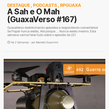
DESTAQUE
,
PODCASTS
,
RPGUAXA
A Sah e O Mah
(GuaxaVerso #167)
GuaxaVerso destrinchando episódios e respondendo comentários!
Se Flopar nunca existiu. Até porque…. Nunca existiu mesmo. Esta
semana vamos falar tudo sobre o episódio de 221.
Há 2 Semanas - por
Marcelo Guaxinim