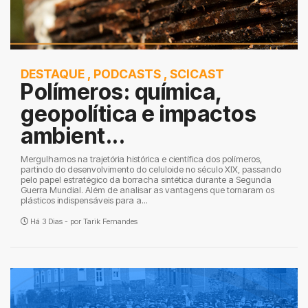
DESTAQUE
,
PODCASTS
,
SCICAST
Polímeros: química,
geopolítica e impactos
ambient...
Mergulhamos na trajetória histórica e científica dos polímeros,
partindo do desenvolvimento do celuloide no século XIX, passando
pelo papel estratégico da borracha sintética durante a Segunda
Guerra Mundial. Além de analisar as vantagens que tornaram os
plásticos indispensáveis para a...
Há 3 Dias - por
Tarik Fernandes