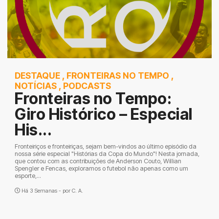
DESTAQUE
,
FRONTEIRAS NO TEMPO
,
NOTÍCIAS
,
PODCASTS
Fronteiras no Tempo:
Giro Histórico – Especial
His...
Fronteiriços e fronteiriças, sejam bem-vindos ao último episódio da
nossa série especial "Histórias da Copa do Mundo"! Nesta jornada,
que contou com as contribuições de Anderson Couto, Willian
Spengler e Fencas, exploramos o futebol não apenas como um
esporte,...
Há 3 Semanas - por
C. A.