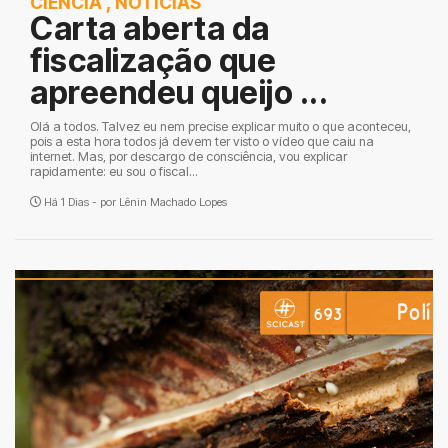
CIÊNCIA
,
NOTÍCIAS
Carta aberta da
fiscalização que
apreendeu queijo ...
Olá a todos. Talvez eu nem precise explicar muito o que aconteceu,
pois a esta hora todos já devem ter visto o vídeo que caiu na
internet. Mas, por descargo de consciência, vou explicar
rapidamente: eu sou o fiscal...
Há 1 Dias - por
Lênin Machado Lopes