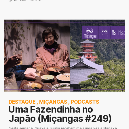
Há 5 Dias - por
C. A.
DESTAQUE
,
MIÇANGAS
,
PODCASTS
Uma Fazendinha no
Japão (Miçangas #249)
Nesta semana, Guaxa e Jujuba recebem mais uma vez a Nanaka