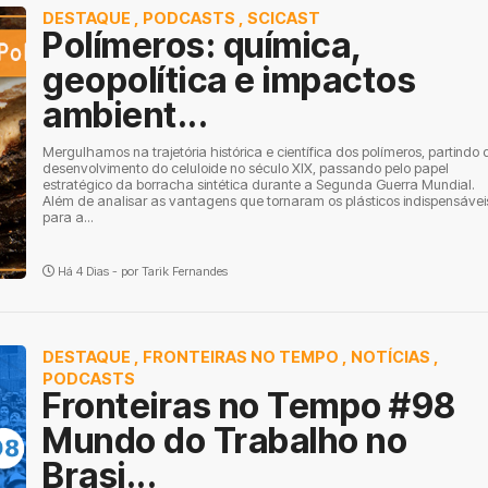
DESTAQUE
,
PODCASTS
,
SCICAST
Polímeros: química,
geopolítica e impactos
ambient...
Mergulhamos na trajetória histórica e científica dos polímeros, partindo 
desenvolvimento do celuloide no século XIX, passando pelo papel
estratégico da borracha sintética durante a Segunda Guerra Mundial.
Além de analisar as vantagens que tornaram os plásticos indispensávei
para a...
Há 4 Dias - por
Tarik Fernandes
DESTAQUE
,
FRONTEIRAS NO TEMPO
,
NOTÍCIAS
,
PODCASTS
Fronteiras no Tempo #98
Mundo do Trabalho no
Brasi...