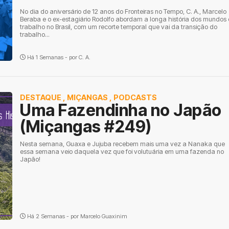
No dia do aniversário de 12 anos do Fronteiras no Tempo, C. A., Marcelo
Beraba e o ex-estagiário Rodolfo abordam a longa história dos mundos
trabalho no Brasil, com um recorte temporal que vai da transição do
trabalho...
Há 1 Semanas - por
C. A.
DESTAQUE
,
MIÇANGAS
,
PODCASTS
Uma Fazendinha no Japão
(Miçangas #249)
Nesta semana, Guaxa e Jujuba recebem mais uma vez a Nanaka que
essa semana veio daquela vez que foi volutuária em uma fazenda no
Japão!
Há 2 Semanas - por
Marcelo Guaxinim