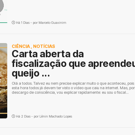
Há 1 Dias - por
Marcelo Guaxinim
CIÊNCIA
,
NOTÍCIAS
Carta aberta da
fiscalização que apreende
queijo ...
Olá a todos. Talvez eu nem precise explicar muito o que aconteceu, pois
esta hora todos já devem ter visto o vídeo que caiu na internet. Mas, por
descargo de consciência, vou explicar rapidamente: eu sou o fiscal...
Há 2 Dias - por
Lênin Machado Lopes