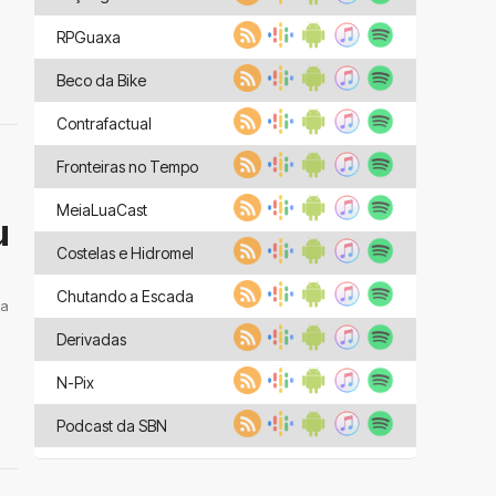
RPGuaxa
Beco da Bike
Contrafactual
Fronteiras no Tempo
MeiaLuaCast
u
Costelas e Hidromel
Chutando a Escada
 a
Derivadas
N-Pix
Podcast da SBN