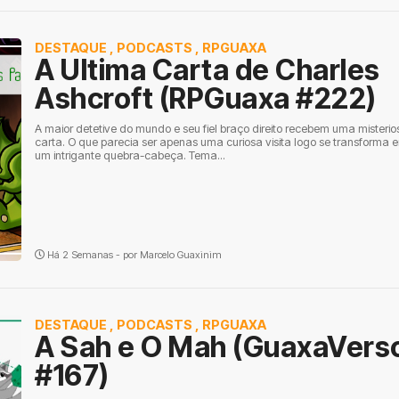
DESTAQUE
,
PODCASTS
,
RPGUAXA
A Ultima Carta de Charles
Ashcroft (RPGuaxa #222)
A maior detetive do mundo e seu fiel braço direito recebem uma misterio
carta. O que parecia ser apenas uma curiosa visita logo se transforma 
um intrigante quebra-cabeça. Tema...
Há 2 Semanas - por
Marcelo Guaxinim
DESTAQUE
,
PODCASTS
,
RPGUAXA
A Sah e O Mah (GuaxaVers
#167)