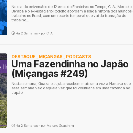
No dia do aniversário de 12 anos do Fronteiras no Tempo, C. A., Marcelo
Beraba e o ex-estagiário Rodolfo abordam a longa história dos mundos
trabalho no Brasil, com um recorte temporal que vai da transição do
trabalho...
Há 2 Semanas - por
C. A.
DESTAQUE
,
MIÇANGAS
,
PODCASTS
Uma Fazendinha no Japão
(Miçangas #249)
Nesta semana, Guaxa e Jujuba recebem mais uma vez a Nanaka que
essa semana veio daquela vez que foi volutuária em uma fazenda no
Japão!
Há 2 Semanas - por
Marcelo Guaxinim