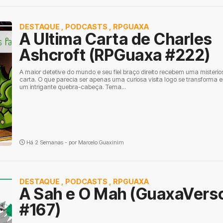
DESTAQUE
,
PODCASTS
,
RPGUAXA
A Ultima Carta de Charles
Ashcroft (RPGuaxa #222)
A maior detetive do mundo e seu fiel braço direito recebem uma misterio
carta. O que parecia ser apenas uma curiosa visita logo se transforma 
um intrigante quebra-cabeça. Tema...
Há 2 Semanas - por
Marcelo Guaxinim
DESTAQUE
,
PODCASTS
,
RPGUAXA
A Sah e O Mah (GuaxaVers
#167)