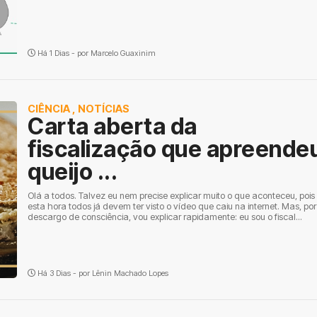
Há 1 Dias - por
Marcelo Guaxinim
CIÊNCIA
,
NOTÍCIAS
Carta aberta da
fiscalização que apreende
queijo ...
Olá a todos. Talvez eu nem precise explicar muito o que aconteceu, pois
esta hora todos já devem ter visto o vídeo que caiu na internet. Mas, por
descargo de consciência, vou explicar rapidamente: eu sou o fiscal...
Há 3 Dias - por
Lênin Machado Lopes