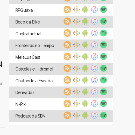
RPGuaxa
Beco da Bike
Contrafactual
Fronteiras no Tempo
MeiaLuaCast
u
Costelas e Hidromel
Chutando a Escada
 a
Derivadas
N-Pix
Podcast da SBN