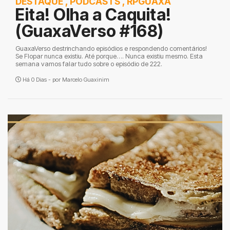
DESTAQUE
,
PODCASTS
,
RPGUAXA
Eita! Olha a Caquita!
(GuaxaVerso #168)
GuaxaVerso destrinchando episódios e respondendo comentários!
Se Flopar nunca existiu. Até porque…. Nunca existiu mesmo. Esta
semana vamos falar tudo sobre o episódio de 222.
Há 0 Dias - por
Marcelo Guaxinim