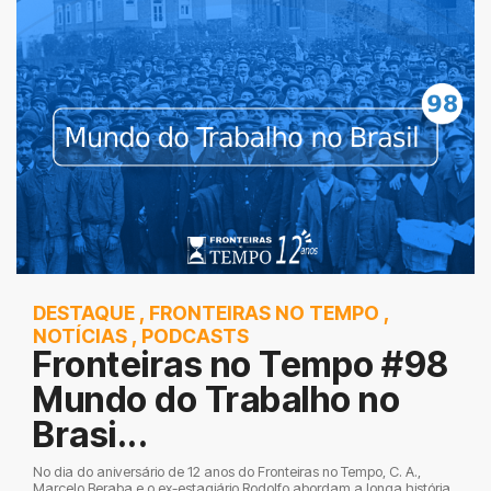
DESTAQUE
,
FRONTEIRAS NO TEMPO
,
NOTÍCIAS
,
PODCASTS
Fronteiras no Tempo #98
Mundo do Trabalho no
Brasi...
No dia do aniversário de 12 anos do Fronteiras no Tempo, C. A.,
Marcelo Beraba e o ex-estagiário Rodolfo abordam a longa história