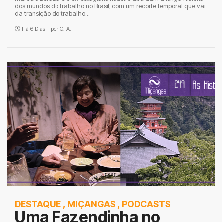
dos mundos do trabalho no Brasil, com um recorte temporal que vai
da transição do trabalho...
Há 6 Dias - por
C. A.
DESTAQUE
,
MIÇANGAS
,
PODCASTS
Uma Fazendinha no