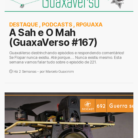
DESTAQUE
,
PODCASTS
,
RPGUAXA
A Sah e O Mah
(GuaxaVerso #167)
GuaxaVerso destrinchando episódios e respondendo comentários!
Se Flopar nunca existiu. Até porque…. Nunca existiu mesmo. Esta
semana vamos falar tudo sobre o episódio de 221.
Há 2 Semanas - por
Marcelo Guaxinim