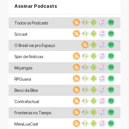
Assinar Podcasts
Todos os Podcasts
Scicast
O Brasil vai pro Espaço
Spin de Notícias
Miçangas
RPGuaxa
Beco da Bike
Contrafactual
Fronteiras no Tempo
MeiaLuaCast