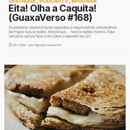
DESTAQUE
,
PODCASTS
,
RPGUAXA
Eita! Olha a Caquita!
(GuaxaVerso #168)
GuaxaVerso destrinchando episódios e respondendo comentários!
Se Flopar nunca existiu. Até porque…. Nunca existiu mesmo. Esta
semana vamos falar tudo sobre o episódio de 222.
Há 1 Dias - por
Marcelo Guaxinim