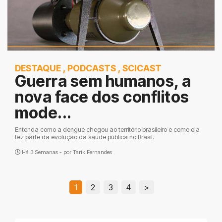
DESTAQUE
,
PODCASTS
,
SCICAST
Guerra sem humanos, a
nova face dos conflitos
mode...
Entenda como a dengue chegou ao território brasileiro e como ela
fez parte da evolução da saúde pública no Brasil.
Há 3 Semanas - por
Tarik Fernandes
1
2
3
4
>