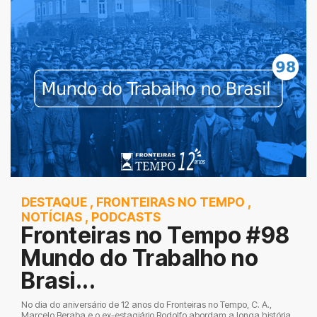
DESTAQUE
,
FRONTEIRAS NO TEMPO
,
NOTÍCIAS
,
PODCASTS
Fronteiras no Tempo #98
Mundo do Trabalho no
Brasi...
No dia do aniversário de 12 anos do Fronteiras no Tempo, C. A.,
Marcelo Beraba e o ex-estagiário Rodolfo abordam a longa história