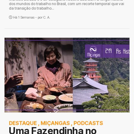
dos mundos do trabalho no Brasil, com um recorte temporal que vai
da transição do trabalho...
Há 1 Semanas - por
C. A.
DESTAQUE
,
MIÇANGAS
,
PODCASTS
Uma Fazendinha no