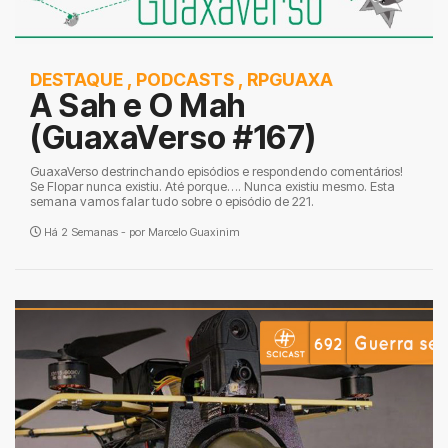
DESTAQUE
,
PODCASTS
,
RPGUAXA
A Sah e O Mah
(GuaxaVerso #167)
GuaxaVerso destrinchando episódios e respondendo comentários!
Se Flopar nunca existiu. Até porque…. Nunca existiu mesmo. Esta
semana vamos falar tudo sobre o episódio de 221.
Há 2 Semanas - por
Marcelo Guaxinim