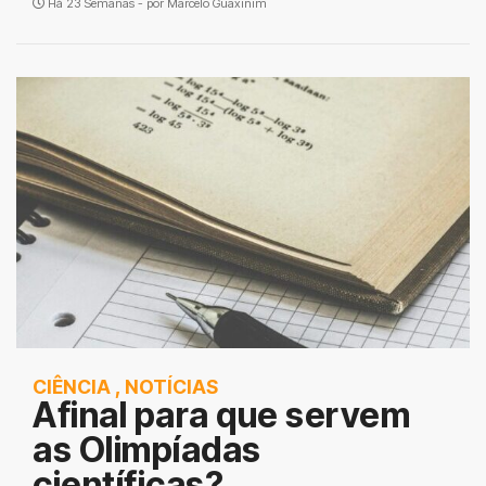
Há 23 Semanas - por
Marcelo Guaxinim
CIÊNCIA
,
NOTÍCIAS
Afinal para que servem
as Olimpíadas
científicas?...