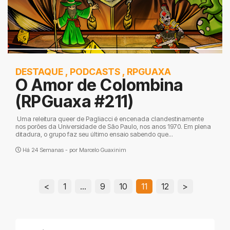
DESTAQUE
,
PODCASTS
,
RPGUAXA
O Amor de Colombina
(RPGuaxa #211)
Uma releitura queer de Pagliacci é encenada clandestinamente
nos porões da Universidade de São Paulo, nos anos 1970. Em plena
ditadura, o grupo faz seu último ensaio sabendo que...
Há 24 Semanas - por
Marcelo Guaxinim
<
1
…
9
10
11
12
>