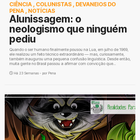
CIÊNCIA
,
COLUNISTAS
,
DEVANEIOS DO
PENA
,
NOTÍCIAS
Alunissagem: o
neologismo que ninguém
pediu
Quando o ser humano finalmente pousou na Lua, em julho de 1969,
ele realizou um feito técnico extraordinário — mas, curiosamente,
também inaugurou uma pequena confusão linguística. Desde então,
muita gente no Brasil passou a afirmar com convicção que...
Há 23 Semanas - por
Pena