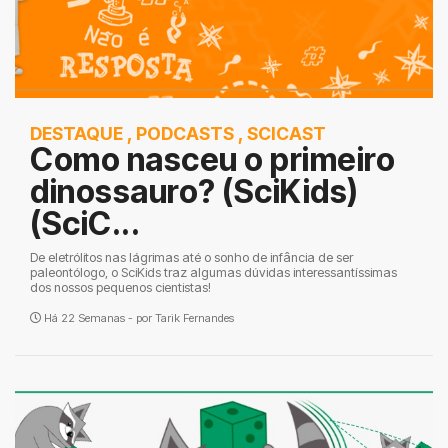
DESTAQUE
,
PODCASTS
,
SCICAST
Como nasceu o primeiro
dinossauro? (SciKids)
(SciC...
De eletrólitos nas lágrimas até o sonho de infância de ser
paleontólogo, o SciKids traz algumas dúvidas interessantíssimas
dos nossos pequenos cientistas!
Há 22 Semanas - por
Tarik Fernandes