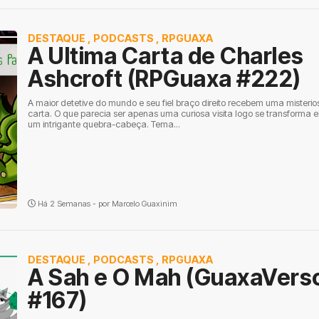
DESTAQUE
,
PODCASTS
,
RPGUAXA
A Ultima Carta de Charles
Ashcroft (RPGuaxa #222)
A maior detetive do mundo e seu fiel braço direito recebem uma misterio
carta. O que parecia ser apenas uma curiosa visita logo se transforma 
um intrigante quebra-cabeça. Tema...
Há 2 Semanas - por
Marcelo Guaxinim
DESTAQUE
,
PODCASTS
,
RPGUAXA
A Sah e O Mah (GuaxaVers
#167)