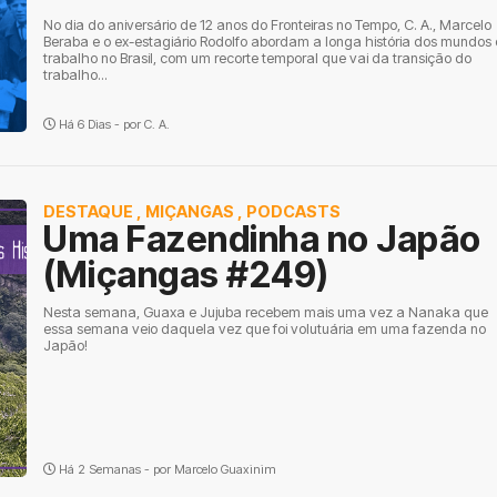
No dia do aniversário de 12 anos do Fronteiras no Tempo, C. A., Marcelo
Beraba e o ex-estagiário Rodolfo abordam a longa história dos mundos
trabalho no Brasil, com um recorte temporal que vai da transição do
trabalho...
Há 6 Dias - por
C. A.
DESTAQUE
,
MIÇANGAS
,
PODCASTS
Uma Fazendinha no Japão
(Miçangas #249)
Nesta semana, Guaxa e Jujuba recebem mais uma vez a Nanaka que
essa semana veio daquela vez que foi volutuária em uma fazenda no
Japão!
Há 2 Semanas - por
Marcelo Guaxinim