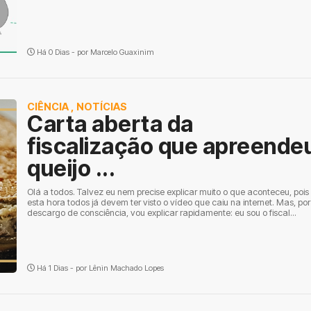
Há 0 Dias - por
Marcelo Guaxinim
CIÊNCIA
,
NOTÍCIAS
Carta aberta da
fiscalização que apreende
queijo ...
Olá a todos. Talvez eu nem precise explicar muito o que aconteceu, pois
esta hora todos já devem ter visto o vídeo que caiu na internet. Mas, por
descargo de consciência, vou explicar rapidamente: eu sou o fiscal...
Há 1 Dias - por
Lênin Machado Lopes