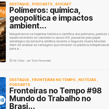
DESTAQUE
,
PODCASTS
,
SCICAST
Polímeros: química,
geopolítica e impactos
ambient...
Mergulhamos na trajetória histórica e científica dos polímeros, partindo 
desenvolvimento do celuloide no século XIX, passando pelo papel
estratégico da borracha sintética durante a Segunda Guerra Mundial.
Além de analisar as vantagens que tornaram os plásticos indispensávei
para a...
Há 3 Dias - por
Tarik Fernandes
DESTAQUE
,
FRONTEIRAS NO TEMPO
,
NOTÍCIAS
,
PODCASTS
Fronteiras no Tempo #98
Mundo do Trabalho no
Brasi...