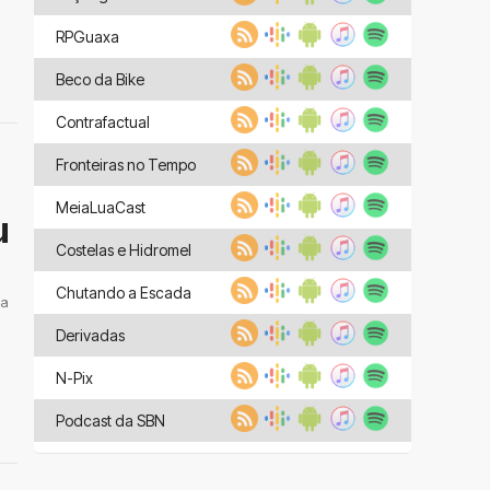
RPGuaxa
Beco da Bike
Contrafactual
Fronteiras no Tempo
MeiaLuaCast
u
Costelas e Hidromel
Chutando a Escada
 a
Derivadas
N-Pix
Podcast da SBN