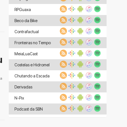
RPGuaxa
Beco da Bike
Contrafactual
Fronteiras no Tempo
MeiaLuaCast
u
Costelas e Hidromel
Chutando a Escada
 a
Derivadas
N-Pix
Podcast da SBN