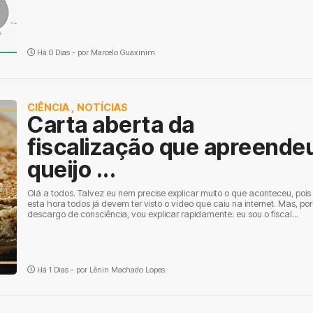
Há 0 Dias - por
Marcelo Guaxinim
CIÊNCIA
,
NOTÍCIAS
Carta aberta da
fiscalização que apreende
queijo ...
Olá a todos. Talvez eu nem precise explicar muito o que aconteceu, pois
esta hora todos já devem ter visto o vídeo que caiu na internet. Mas, por
descargo de consciência, vou explicar rapidamente: eu sou o fiscal...
Há 1 Dias - por
Lênin Machado Lopes