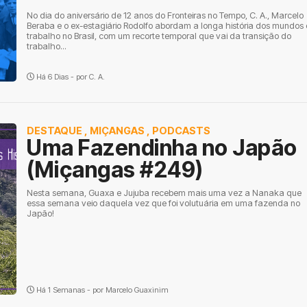
No dia do aniversário de 12 anos do Fronteiras no Tempo, C. A., Marcelo
Beraba e o ex-estagiário Rodolfo abordam a longa história dos mundos
trabalho no Brasil, com um recorte temporal que vai da transição do
trabalho...
Há 6 Dias - por
C. A.
DESTAQUE
,
MIÇANGAS
,
PODCASTS
Uma Fazendinha no Japão
(Miçangas #249)
Nesta semana, Guaxa e Jujuba recebem mais uma vez a Nanaka que
essa semana veio daquela vez que foi volutuária em uma fazenda no
Japão!
Há 1 Semanas - por
Marcelo Guaxinim