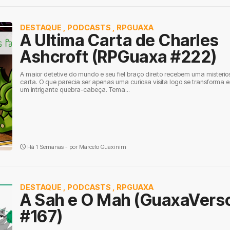
DESTAQUE
,
PODCASTS
,
RPGUAXA
A Ultima Carta de Charles
Ashcroft (RPGuaxa #222)
A maior detetive do mundo e seu fiel braço direito recebem uma misterio
carta. O que parecia ser apenas uma curiosa visita logo se transforma 
um intrigante quebra-cabeça. Tema...
Há 1 Semanas - por
Marcelo Guaxinim
DESTAQUE
,
PODCASTS
,
RPGUAXA
A Sah e O Mah (GuaxaVers
#167)