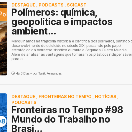
DESTAQUE
,
PODCASTS
,
SCICAST
Polímeros: química,
geopolítica e impactos
ambient...
Mergulhamos na trajetória histórica e científica dos polímeros, partindo 
desenvolvimento do celuloide no século XIX, passando pelo papel
estratégico da borracha sintética durante a Segunda Guerra Mundial.
Além de analisar as vantagens que tornaram os plásticos indispensávei
para a...
Há 3 Dias - por
Tarik Fernandes
DESTAQUE
,
FRONTEIRAS NO TEMPO
,
NOTÍCIAS
,
PODCASTS
Fronteiras no Tempo #98
Mundo do Trabalho no
Brasi...