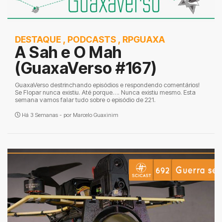
DESTAQUE
,
PODCASTS
,
RPGUAXA
A Sah e O Mah
(GuaxaVerso #167)
GuaxaVerso destrinchando episódios e respondendo comentários!
Se Flopar nunca existiu. Até porque…. Nunca existiu mesmo. Esta
semana vamos falar tudo sobre o episódio de 221.
Há 3 Semanas - por
Marcelo Guaxinim