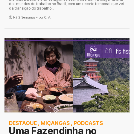
dos mundos do trabalho no Brasil, com um recorte temporal que vai
da transição do trabalho...
Há 2 Semanas - por
C. A.
DESTAQUE
,
MIÇANGAS
,
PODCASTS
Uma Fazendinha no