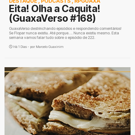
DESTAQUE
,
PODCASTS
,
RPGUAXA
Eita! Olha a Caquita!
(GuaxaVerso #168)
GuaxaVerso destrinchando episódios e respondendo comentários!
Se Flopar nunca existiu. Até porque…. Nunca existiu mesmo. Esta
semana vamos falar tudo sobre o episódio de 222.
Há 1 Dias - por
Marcelo Guaxinim