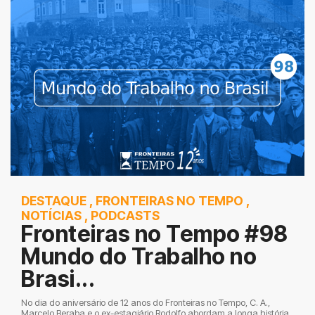
DESTAQUE
,
FRONTEIRAS NO TEMPO
,
NOTÍCIAS
,
PODCASTS
Fronteiras no Tempo #98
Mundo do Trabalho no
Brasi...
No dia do aniversário de 12 anos do Fronteiras no Tempo, C. A.,
Marcelo Beraba e o ex-estagiário Rodolfo abordam a longa história