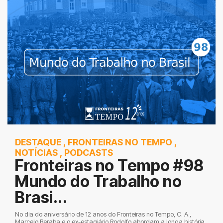
DESTAQUE
,
FRONTEIRAS NO TEMPO
,
NOTÍCIAS
,
PODCASTS
Fronteiras no Tempo #98
Mundo do Trabalho no
Brasi...
No dia do aniversário de 12 anos do Fronteiras no Tempo, C. A.,
Marcelo Beraba e o ex-estagiário Rodolfo abordam a longa história