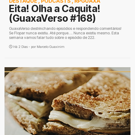
DESTAQUE
,
PODCASTS
,
RPGUAXA
Eita! Olha a Caquita!
(GuaxaVerso #168)
GuaxaVerso destrinchando episódios e respondendo comentários!
Se Flopar nunca existiu. Até porque…. Nunca existiu mesmo. Esta
semana vamos falar tudo sobre o episódio de 222.
Há 2 Dias - por
Marcelo Guaxinim