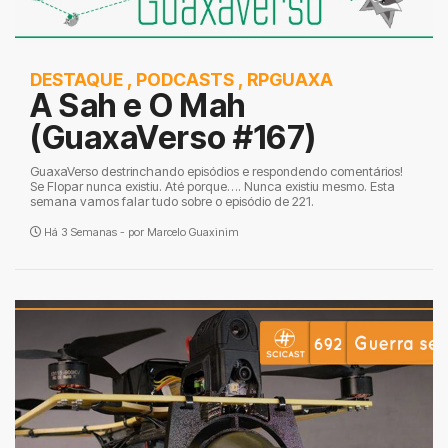
DESTAQUE
,
PODCASTS
,
RPGUAXA
A Sah e O Mah
(GuaxaVerso #167)
GuaxaVerso destrinchando episódios e respondendo comentários!
Se Flopar nunca existiu. Até porque…. Nunca existiu mesmo. Esta
semana vamos falar tudo sobre o episódio de 221.
Há 3 Semanas - por
Marcelo Guaxinim