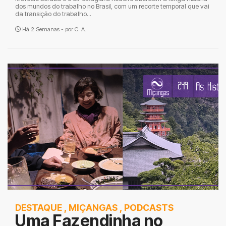
dos mundos do trabalho no Brasil, com um recorte temporal que vai
da transição do trabalho...
Há 2 Semanas - por
C. A.
DESTAQUE
,
MIÇANGAS
,
PODCASTS
Uma Fazendinha no