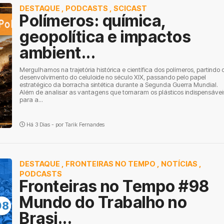
DESTAQUE
,
PODCASTS
,
SCICAST
Polímeros: química,
geopolítica e impactos
ambient...
Mergulhamos na trajetória histórica e científica dos polímeros, partindo 
desenvolvimento do celuloide no século XIX, passando pelo papel
estratégico da borracha sintética durante a Segunda Guerra Mundial.
Além de analisar as vantagens que tornaram os plásticos indispensávei
para a...
Há 3 Dias - por
Tarik Fernandes
DESTAQUE
,
FRONTEIRAS NO TEMPO
,
NOTÍCIAS
,
PODCASTS
Fronteiras no Tempo #98
Mundo do Trabalho no
Brasi...