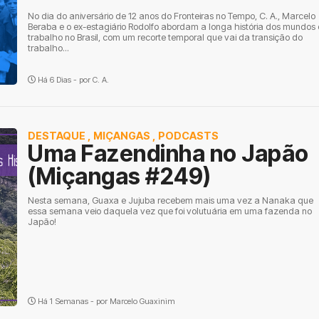
No dia do aniversário de 12 anos do Fronteiras no Tempo, C. A., Marcelo
Beraba e o ex-estagiário Rodolfo abordam a longa história dos mundos
trabalho no Brasil, com um recorte temporal que vai da transição do
trabalho...
Há 6 Dias - por
C. A.
DESTAQUE
,
MIÇANGAS
,
PODCASTS
Uma Fazendinha no Japão
(Miçangas #249)
Nesta semana, Guaxa e Jujuba recebem mais uma vez a Nanaka que
essa semana veio daquela vez que foi volutuária em uma fazenda no
Japão!
Há 1 Semanas - por
Marcelo Guaxinim