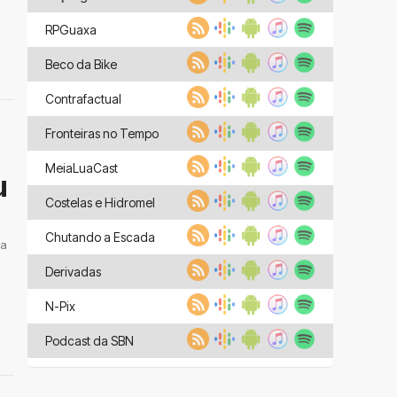
RPGuaxa
Beco da Bike
Contrafactual
Fronteiras no Tempo
MeiaLuaCast
u
Costelas e Hidromel
Chutando a Escada
 a
Derivadas
N-Pix
Podcast da SBN