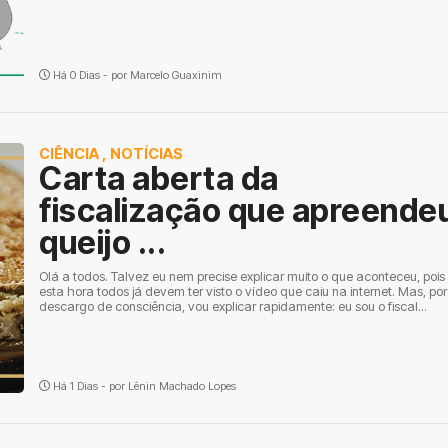
Há 0 Dias - por
Marcelo Guaxinim
CIÊNCIA
,
NOTÍCIAS
Carta aberta da
fiscalização que apreende
queijo ...
Olá a todos. Talvez eu nem precise explicar muito o que aconteceu, pois
esta hora todos já devem ter visto o vídeo que caiu na internet. Mas, por
descargo de consciência, vou explicar rapidamente: eu sou o fiscal...
Há 1 Dias - por
Lênin Machado Lopes