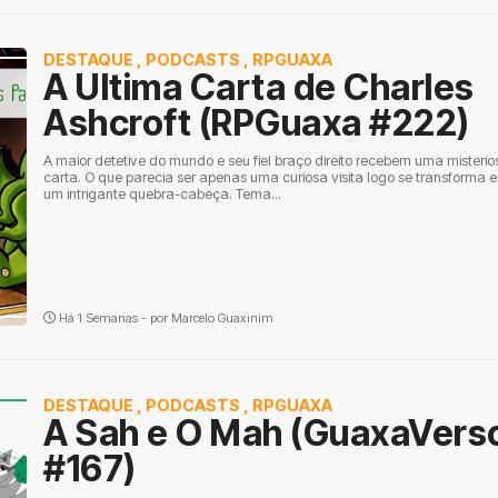
DESTAQUE
,
PODCASTS
,
RPGUAXA
A Ultima Carta de Charles
Ashcroft (RPGuaxa #222)
A maior detetive do mundo e seu fiel braço direito recebem uma misterio
carta. O que parecia ser apenas uma curiosa visita logo se transforma 
um intrigante quebra-cabeça. Tema...
Há 1 Semanas - por
Marcelo Guaxinim
DESTAQUE
,
PODCASTS
,
RPGUAXA
A Sah e O Mah (GuaxaVers
#167)