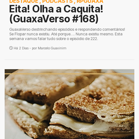
DESTAQUE
,
PODCASTS
,
RPGUAXA
Eita! Olha a Caquita!
(GuaxaVerso #168)
GuaxaVerso destrinchando episódios e respondendo comentários!
Se Flopar nunca existiu. Até porque…. Nunca existiu mesmo. Esta
semana vamos falar tudo sobre o episódio de 222.
Há 2 Dias - por
Marcelo Guaxinim