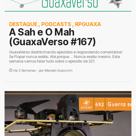
DESTAQUE
,
PODCASTS
,
RPGUAXA
A Sah e O Mah
(GuaxaVerso #167)
GuaxaVerso destrinchando episódios e respondendo comentários!
Se Flopar nunca existiu. Até porque…. Nunca existiu mesmo. Esta
semana vamos falar tudo sobre o episódio de 221.
Há 3 Semanas - por
Marcelo Guaxinim