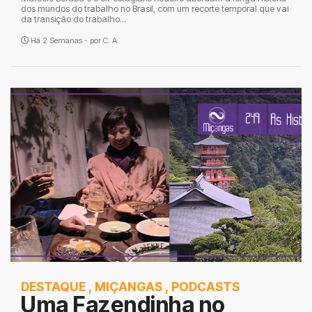
dos mundos do trabalho no Brasil, com um recorte temporal que vai
da transição do trabalho...
Há 2 Semanas - por
C. A.
DESTAQUE
,
MIÇANGAS
,
PODCASTS
Uma Fazendinha no