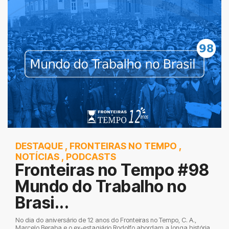
DESTAQUE
,
FRONTEIRAS NO TEMPO
,
NOTÍCIAS
,
PODCASTS
Fronteiras no Tempo #98
Mundo do Trabalho no
Brasi...
No dia do aniversário de 12 anos do Fronteiras no Tempo, C. A.,
Marcelo Beraba e o ex-estagiário Rodolfo abordam a longa história