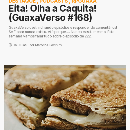
DESTAQUE
,
PODCASTS
,
RPGUAXA
Eita! Olha a Caquita!
(GuaxaVerso #168)
GuaxaVerso destrinchando episódios e respondendo comentários!
Se Flopar nunca existiu. Até porque…. Nunca existiu mesmo. Esta
semana vamos falar tudo sobre o episódio de 222.
Há 0 Dias - por
Marcelo Guaxinim