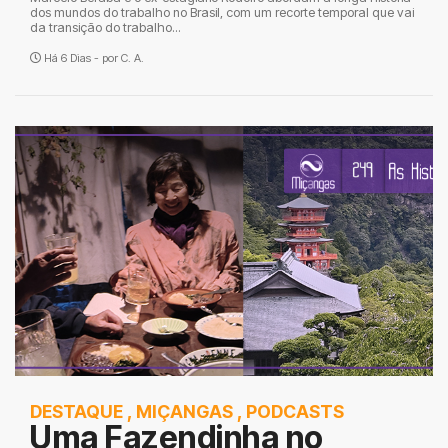
dos mundos do trabalho no Brasil, com um recorte temporal que vai
da transição do trabalho...
Há 6 Dias - por
C. A.
DESTAQUE
,
MIÇANGAS
,
PODCASTS
Uma Fazendinha no