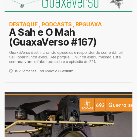
DESTAQUE
,
PODCASTS
,
RPGUAXA
A Sah e O Mah
(GuaxaVerso #167)
GuaxaVerso destrinchando episódios e respondendo comentários!
Se Flopar nunca existiu. Até porque…. Nunca existiu mesmo. Esta
semana vamos falar tudo sobre o episódio de 221.
Há 2 Semanas - por
Marcelo Guaxinim