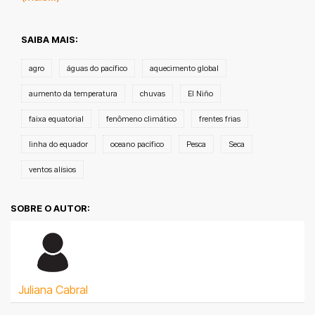
SAIBA MAIS:
agro
águas do pacífico
aquecimento global
aumento da temperatura
chuvas
El Niño
faixa equatorial
fenômeno climático
frentes frias
linha do equador
oceano pacífico
Pesca
Seca
ventos alísios
SOBRE O AUTOR:
Juliana Cabral