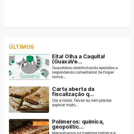
ÚLTIMOS
Eita! Olha a Caquita!
(GuaxaVe...
GuaxaVerso destrinchando episódios e
respondendo comentários! Se Flopar
nunca...
Carta aberta da
fiscalização q...
Olá a todos. Talvez eu nem precise
explicar muito...
Polímeros: química,
geopolític...
Mergulhamos na trajetória histórica e