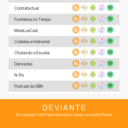
Contrafactual
Fronteiras no Tempo
MeiaLuaCast
Costelas e Hidromel
Chutando a Escada
Derivadas
N-Pix
Podcast da SBN
© Copyright 2022 Portal Deviante | Design por Danilo Pastor