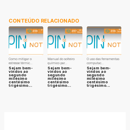
CONTEÚDO RELACIONADO
Como mitigar o
Manual do solteiro
O uso das ferramentas
estresse térmic...
químico par...
computac...
Sejam bem-
Sejam bem-
Sejam bem-
vindos ao
vindos ao
vindos ao
segundo
segundo
segundo
milésimo
milésimo
milésimo
centésimo
centésimo
centésimo
trigésimo...
trigésimo...
trigésimo...