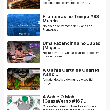
científica dos polímeros, partindo...
Fronteiras no Tempo #98
Mundo ...
No dia do aniversário de 12 anos do
Fronteiras...
Uma Fazendinha no Japão
(Miçan...
Nesta semana, Guaxa e Jujuba recebem
mais uma vez...
A Ultima Carta de Charles
Ashc...
A maior detetive do mundo e seu fiel
braço...
A Sah e O Mah
(GuaxaVerso #167...
GuaxaVerso destrinchando episódios e
respondendo comentários! Se Flopar