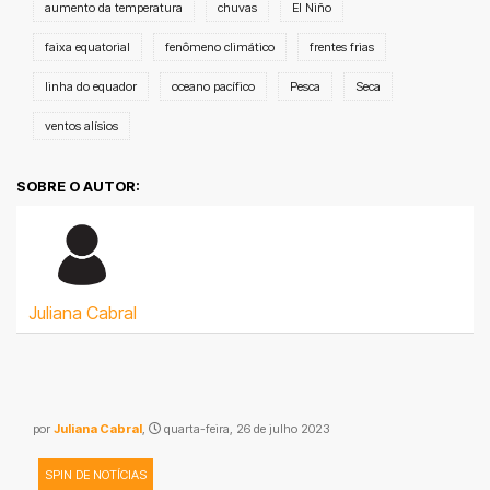
aumento da temperatura
chuvas
El Niño
faixa equatorial
fenômeno climático
frentes frias
linha do equador
oceano pacífico
Pesca
Seca
ventos alísios
SOBRE O AUTOR:
Juliana Cabral
por
Juliana Cabral
,
quarta-feira, 26 de julho 2023
SPIN DE NOTÍCIAS