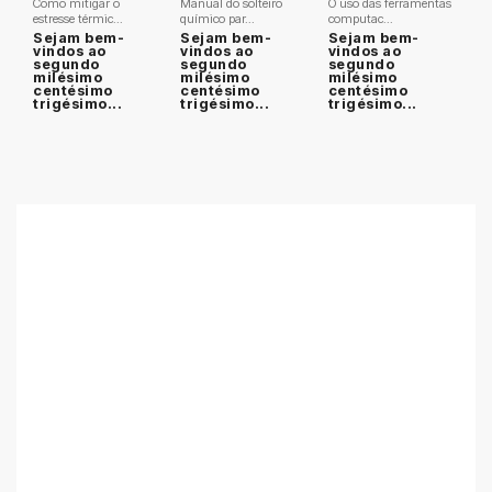
Como mitigar o
Manual do solteiro
O uso das ferramentas
estresse térmic...
químico par...
computac...
Sejam bem-
Sejam bem-
Sejam bem-
vindos ao
vindos ao
vindos ao
segundo
segundo
segundo
milésimo
milésimo
milésimo
centésimo
centésimo
centésimo
trigésimo...
trigésimo...
trigésimo...