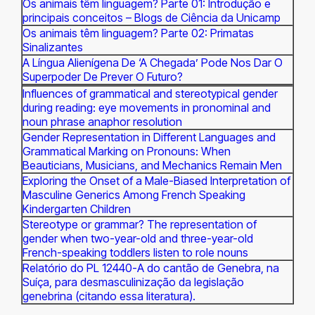
Os animais têm linguagem? Parte 01: Introdução e
principais conceitos – Blogs de Ciência da Unicamp
Os animais têm linguagem? Parte 02: Primatas
Sinalizantes
A Língua Alienígena De ‘A Chegada’ Pode Nos Dar O
Superpoder De Prever O Futuro?
Influences of grammatical and stereotypical gender
during reading: eye movements in pronominal and
noun phrase anaphor resolution
Gender Representation in Different Languages and
Grammatical Marking on Pronouns: When
Beauticians, Musicians, and Mechanics Remain Men
Exploring the Onset of a Male-Biased Interpretation of
Masculine Generics Among French Speaking
Kindergarten Children
Stereotype or grammar? The representation of
gender when two-year-old and three-year-old
French-speaking toddlers listen to role nouns
Relatório do PL 12440-A do cantão de Genebra, na
Suíça, para desmasculinização da legislação
genebrina (citando essa literatura).