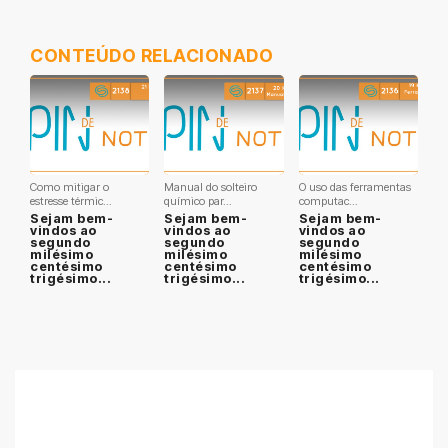
CONTEÚDO RELACIONADO
Como mitigar o
Manual do solteiro
O uso das ferramentas
estresse térmic...
químico par...
computac...
Sejam bem-
Sejam bem-
Sejam bem-
vindos ao
vindos ao
vindos ao
segundo
segundo
segundo
milésimo
milésimo
milésimo
centésimo
centésimo
centésimo
trigésimo...
trigésimo...
trigésimo...