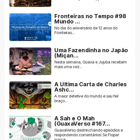
Fronteiras no Tempo #98
Mundo ...
No dia do aniversário de 12 anos do
Fronteiras...
Uma Fazendinha no Japão
(Miçan...
Nesta semana, Guaxa e Jujuba recebem
mais uma vez...
A Ultima Carta de Charles
Ashc...
A maior detetive do mundo e seu fiel
braço...
A Sah e O Mah
(GuaxaVerso #167...
GuaxaVerso destrinchando episódios e
respondendo comentários! Se Flopar
nunca...