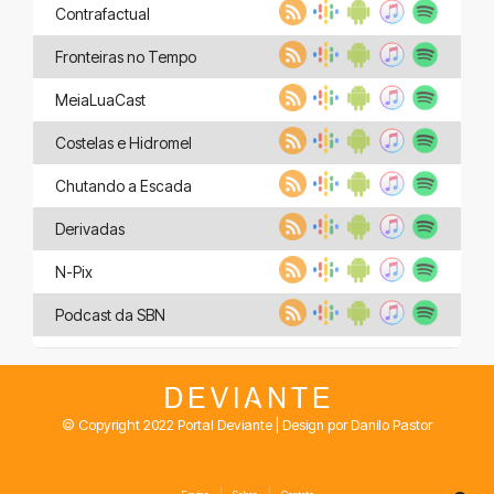
Contrafactual
Fronteiras no Tempo
MeiaLuaCast
Costelas e Hidromel
Chutando a Escada
Derivadas
N-Pix
Podcast da SBN
© Copyright 2022 Portal Deviante | Design por Danilo Pastor