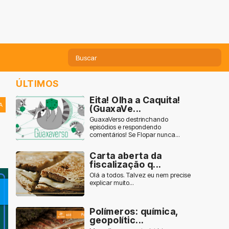
ÚLTIMOS
Eita! Olha a Caquita!
A
(GuaxaVe...
GuaxaVerso destrinchando
episódios e respondendo
comentários! Se Flopar nunca...
Carta aberta da
fiscalização q...
Olá a todos. Talvez eu nem precise
explicar muito...
Polímeros: química,
geopolític...