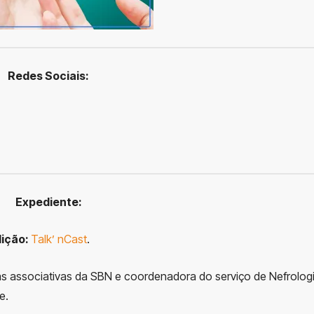
R
edes Sociais:
Expediente:
ição:
Talk’ nCast
.
cas associativas da SBN e coordenadora do serviço de Nefrolog
e.