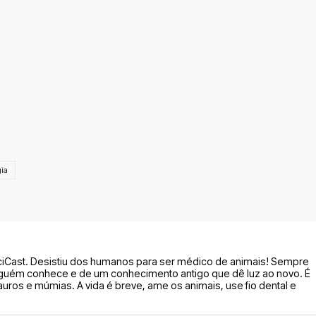
gia
ciCast. Desistiu dos humanos para ser médico de animais! Sempre
guém conhece e de um conhecimento antigo que dê luz ao novo. É
auros e múmias. A vida é breve, ame os animais, use fio dental e