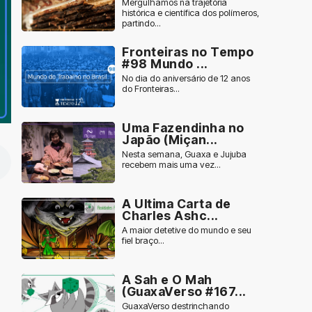
Mergulhamos na trajetória
histórica e científica dos polímeros,
partindo...
Fronteiras no Tempo
#98 Mundo ...
No dia do aniversário de 12 anos
do Fronteiras...
Uma Fazendinha no
Japão (Miçan...
Nesta semana, Guaxa e Jujuba
recebem mais uma vez...
A Ultima Carta de
Charles Ashc...
A maior detetive do mundo e seu
fiel braço...
A Sah e O Mah
(GuaxaVerso #167...
GuaxaVerso destrinchando