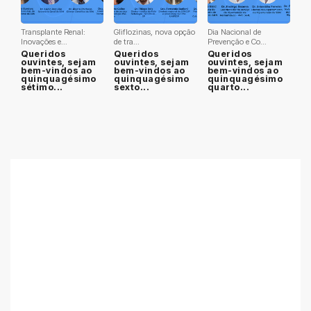
Transplante Renal:
Gliflozinas, nova opção
Dia Nacional de
Inovações e...
de tra...
Prevenção e Co...
Queridos
Queridos
Queridos
ouvintes, sejam
ouvintes, sejam
ouvintes, sejam
bem-vindos ao
bem-vindos ao
bem-vindos ao
quinquagésimo
quinquagésimo
quinquagésimo
sétimo...
sexto...
quarto...