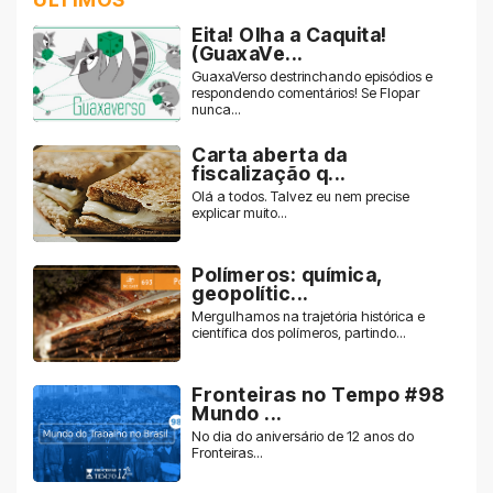
Eita! Olha a Caquita!
(GuaxaVe...
GuaxaVerso destrinchando episódios e
respondendo comentários! Se Flopar
nunca...
Carta aberta da
fiscalização q...
Olá a todos. Talvez eu nem precise
explicar muito...
Polímeros: química,
geopolític...
Mergulhamos na trajetória histórica e
científica dos polímeros, partindo...
Fronteiras no Tempo #98
Mundo ...
No dia do aniversário de 12 anos do
Fronteiras...