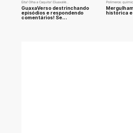
Eita! Olha a Caquita! (GuaxaVe...
Polímeros: química
GuaxaVerso destrinchando
Mergulhamo
episódios e respondendo
histórica e
comentários! Se...