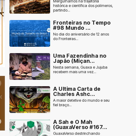
Mergulhamos na trajetória
histórica e científica dos polímeros,
partindo...
Fronteiras no Tempo
#98 Mundo ...
No dia do aniversário de 12 anos
do Fronteiras...
Uma Fazendinha no
Japão (Miçan...
Nesta semana, Guaxa e Jujuba
recebem mais uma vez...
A Ultima Carta de
Charles Ashc...
A maior detetive do mundo e seu
fiel braço...
A Sah e O Mah
(GuaxaVerso #167...
GuaxaVerso destrinchando