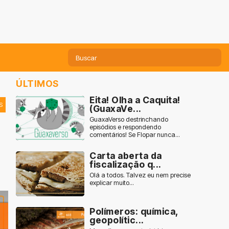
ÚLTIMOS
Eita! Olha a Caquita!
S
(GuaxaVe...
GuaxaVerso destrinchando
episódios e respondendo
comentários! Se Flopar nunca...
Carta aberta da
fiscalização q...
Olá a todos. Talvez eu nem precise
explicar muito...
Polímeros: química,
geopolític...