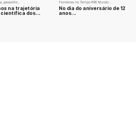
, geopolític...
Fronteiras no Tempo #98 Mundo ...
s na trajetória
No dia do aniversário de 12
 científica dos...
anos...