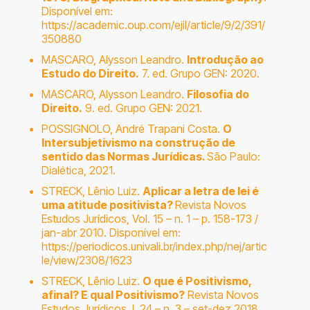
Disponível em:
https://academic.oup.com/ejil/article/9/2/391/
350880
MASCARO, Alysson Leandro.
Introdução ao
Estudo do Direito.
7. ed. Grupo GEN: 2020.
MASCARO, Alysson Leandro.
Filosofia do
Direito.
9. ed. Grupo GEN: 2021.
POSSIGNOLO, André Trapani Costa.
O
Intersubjetivismo na construção de
sentido das Normas Jurídicas.
São Paulo:
Dialética, 2021.
STRECK, Lênio Luiz.
Aplicar a letra de lei é
uma atitude positivista?
Revista Novos
Estudos Jurídicos, Vol. 15 – n. 1 – p. 158-173 /
jan-abr 2010. Disponível em:
https://periodicos.univali.br/index.php/nej/artic
le/view/2308/1623
STRECK, Lênio Luiz.
O que é Positivismo,
afinal? E qual Positivismo?
Revista Novos
Estudos Jurídicos, l. 24 – n. 3 – set-dez 2018.