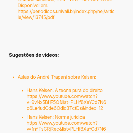
Disponível em:
https://periodicos.univali.br/index.php/nej/artic
le/view/13745/pdf
Sugestões de vídeos
:
Aulas do André Trapani sobre Kelsen:
Hans Kelsen: A teoria pura do direito
https://www.youtube.com/watch?
v=9vNx5Bl1F5Q&list=PLHf8XaYCd7N6
c6Le4udCde6OdIc3TctDs&index=12
Hans Kelsen: Norma jurídica
https://www.youtube.com/watch?
v=1nYTsCRjRec&list=PLHf8XaYCd7N6