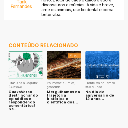
Tarik
dinossauros e múmias. A vida é breve,
Fernandes
ame os animais, use fio dental e coma
beterraba.
CONTEÚDO RELACIONADO
Eita! Olha a Caquita!
Polímeros: química,
Fronteiras no Tempo
(GuaxaVe...
geopolític...
#98 Mundo ...
GuaxaVerso
Mergulhamos na
No dia do
destrinchando
trajetória
aniversário de
episódios e
histórica e
12 anos...
respondendo
científica dos...
comentários!
Se...