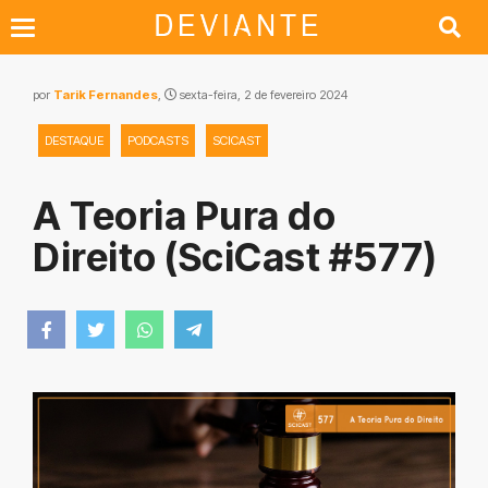
por
Tarik Fernandes
,
sexta-feira, 2 de fevereiro 2024
DESTAQUE
PODCASTS
SCICAST
A Teoria Pura do
Direito (SciCast #577)