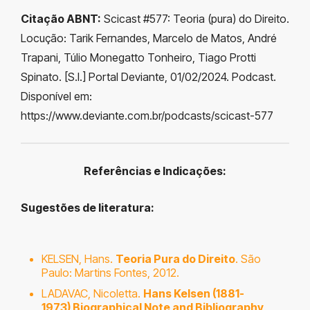
Citação ABNT:
Scicast #577: Teoria (pura) do Direito.
Locução: Tarik Fernandes, Marcelo de Matos, André
Trapani, Túlio Monegatto Tonheiro, Tiago Protti
Spinato. [S.l.] Portal Deviante, 01/02/2024. Podcast.
Disponível em:
https://www.deviante.com.br/podcasts/scicast-577
Referências e Indicações:
Sugestões de literatura
:
KELSEN, Hans.
Teoria Pura do Direito
. São
Paulo: Martins Fontes, 2012.
LADAVAC, Nicoletta.
Hans Kelsen (1881-
1973) Biographical Note and Bibliography
.