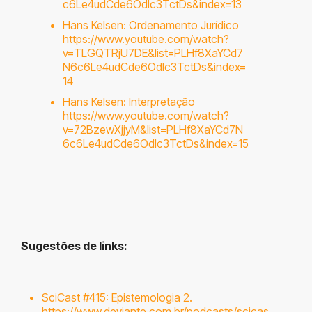
c6Le4udCde6OdIc3TctDs&index=13
Hans Kelsen: Ordenamento Jurídico
https://www.youtube.com/watch?
v=TLGQTRjU7DE&list=PLHf8XaYCd7
N6c6Le4udCde6OdIc3TctDs&index=
14
Hans Kelsen: Interpretação
https://www.youtube.com/watch?
v=72BzewXjjyM&list=PLHf8XaYCd7N
6c6Le4udCde6OdIc3TctDs&index=15
Sugestões de links:
SciCast #415: Epistemologia 2.
https://www.deviante.com.br/podcasts/scicas