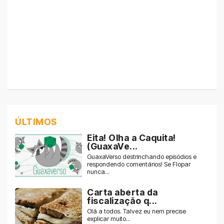
ÚLTIMOS
Eita! Olha a Caquita!
(GuaxaVe...
GuaxaVerso destrinchando episódios e
respondendo comentários! Se Flopar
nunca...
Carta aberta da
fiscalização q...
Olá a todos. Talvez eu nem precise
explicar muito...