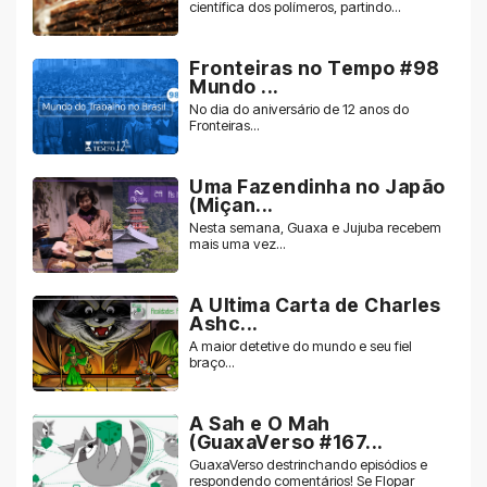
científica dos polímeros, partindo...
Fronteiras no Tempo #98
Mundo ...
No dia do aniversário de 12 anos do
Fronteiras...
Uma Fazendinha no Japão
(Miçan...
Nesta semana, Guaxa e Jujuba recebem
mais uma vez...
A Ultima Carta de Charles
Ashc...
A maior detetive do mundo e seu fiel
braço...
A Sah e O Mah
(GuaxaVerso #167...
GuaxaVerso destrinchando episódios e
respondendo comentários! Se Flopar