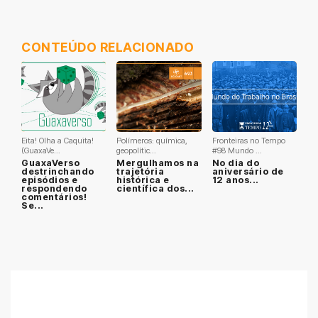
CONTEÚDO RELACIONADO
Eita! Olha a Caquita!
Polímeros: química,
Fronteiras no Tempo
(GuaxaVe...
geopolític...
#98 Mundo ...
GuaxaVerso
Mergulhamos na
No dia do
destrinchando
trajetória
aniversário de
episódios e
histórica e
12 anos...
respondendo
científica dos...
comentários!
Se...