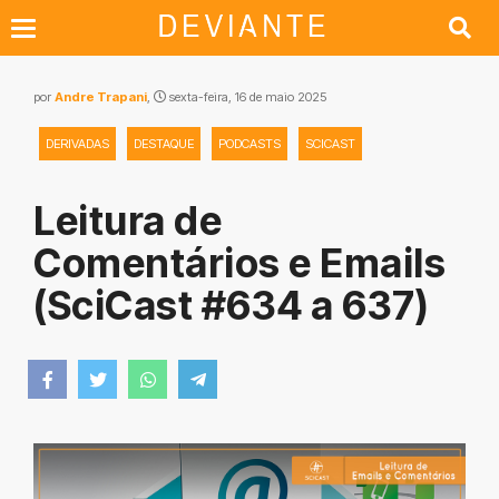
por
Andre Trapani
,
sexta-feira, 16 de maio 2025
DERIVADAS
DESTAQUE
PODCASTS
SCICAST
Leitura de
Comentários e Emails
(SciCast #634 a 637)