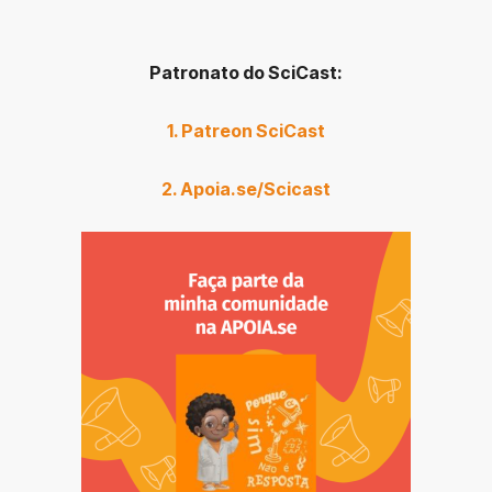
Patronato do SciCast:
1. Patreon SciCast
2. Apoia.se/Scicast