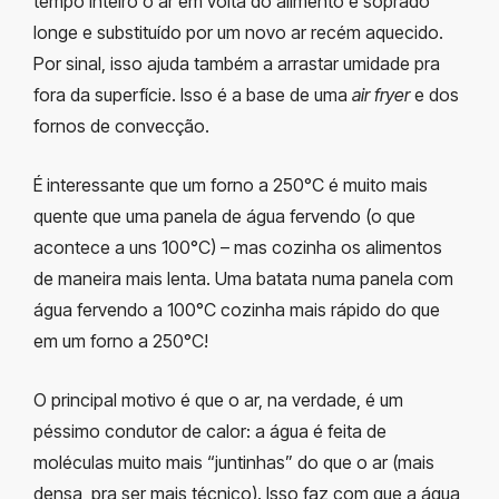
tempo inteiro o ar em volta do alimento é soprado
longe e substituído por um novo ar recém aquecido.
Por sinal, isso ajuda também a arrastar umidade pra
fora da superfície. Isso é a base de uma
air fryer
e dos
fornos de convecção.
É interessante que um forno a 250°C é muito mais
quente que uma panela de água fervendo (o que
acontece a uns 100°C) – mas cozinha os alimentos
de maneira mais lenta. Uma batata numa panela com
água fervendo a 100°C cozinha mais rápido do que
em um forno a 250°C!
O principal motivo é que o ar, na verdade, é um
péssimo condutor de calor: a água é feita de
moléculas muito mais “juntinhas” do que o ar (mais
densa, pra ser mais técnico). Isso faz com que a água