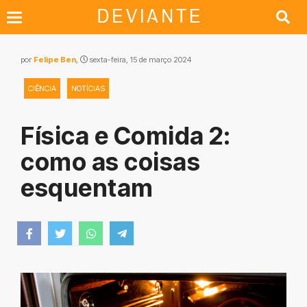
por
Felipe Ben
,
sexta-feira, 15 de março 2024
CIÊNCIA
NOTÍCIAS
Física e Comida 2:
como as coisas
esquentam