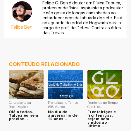
Felipe G. Ben é doutor em Física Teórica,
professor de física, aspirante a podcaster
e não gosta de longas caminhadas ao
entardecer nem da tabuada do sete. Está
no aguardo do edital de Hogwarts para o
Felipe Ben
cargo de prof. de Defesa Contra as Artes
das Trevas.
CONTEÚDO RELACIONADO
Carta aberta da
Fronteiras no Tempo
Fronteiras no Tempo:
fiscalização q...
#98 Mundo ...
Giro Hist...
Olá a todos.
No dia do
Fronteiriços e
Talvez eu nem
aniversário de
fronteiriças,
precise...
12 anos...
sejam bem-
vindos ao
último...