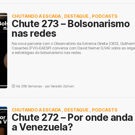
CHUTANDO A ESCADA
,
DESTAQUE
,
PODCASTS
Chute 273 – Bolsonarismo
nas redes
Na nova parceria com o Observatório da Extrema Direita (OED), Guilher
Casarões (FVG-EAESP) conversa com David Nemer (UVA) sobre as orig
e estratégias do bolsonarismo nas redes.
Há 208 Semanas - por
Geraldo Zahran
CHUTANDO A ESCADA
,
DESTAQUE
,
PODCASTS
Chute 272 – Por onde anda
a Venezuela?