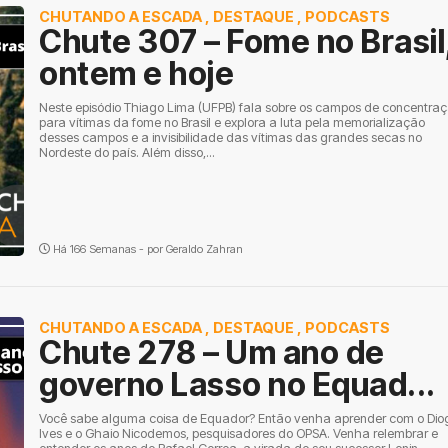
CHUTANDO A ESCADA
,
DESTAQUE
,
PODCASTS
Chute 307 – Fome no Brasil
ontem e hoje
Neste episódio Thiago Lima (UFPB) fala sobre os campos de concentra
para vítimas da fome no Brasil e explora a luta pela memorialização
desses campos e a invisibilidade das vítimas das grandes secas no
Nordeste do país. Além disso,...
Há 166 Semanas - por
Geraldo Zahran
CHUTANDO A ESCADA
,
DESTAQUE
,
PODCASTS
Chute 278 – Um ano de
governo Lasso no Equad...
Você sabe alguma coisa de Equador? Então venha aprender com o Dio
Ives e o Ghaio Nicodemos, pesquisadores do OPSA. Venha relembrar e