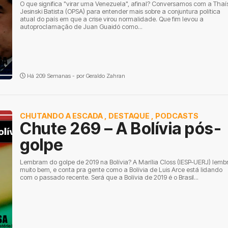
O que significa "virar uma Venezuela", afinal? Conversamos com a Thaí
Jesinski Batista (OPSA) para entender mais sobre a conjuntura política
atual do país em que a crise virou normalidade. Que fim levou a
autoproclamação de Juan Guaidó como...
Há 209 Semanas - por
Geraldo Zahran
CHUTANDO A ESCADA
,
DESTAQUE
,
PODCASTS
Chute 269 – A Bolívia pós-
golpe
Lembram do golpe de 2019 na Bolívia? A Marília Closs (IESP-UERJ) lemb
muito bem, e conta pra gente como a Bolívia de Luis Arce está lidando
com o passado recente. Será que a Bolívia de 2019 é o Brasil...