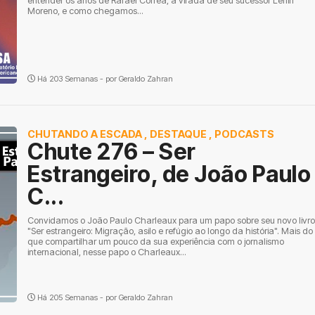
entender os anos de Rafael Correa, a virada de seu sucessor Lenin
Moreno, e como chegamos...
Há 203 Semanas - por
Geraldo Zahran
CHUTANDO A ESCADA
,
DESTAQUE
,
PODCASTS
Chute 276 – Ser
Estrangeiro, de João Paulo
C...
Convidamos o João Paulo Charleaux para um papo sobre seu novo livro
"Ser estrangeiro: Migração, asilo e refúgio ao longo da história". Mais do
que compartilhar um pouco da sua experiência com o jornalismo
internacional, nesse papo o Charleaux...
Há 205 Semanas - por
Geraldo Zahran