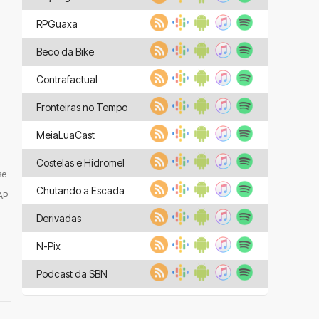
RPGuaxa
Beco da Bike
Contrafactual
Fronteiras no Tempo
MeiaLuaCast
Costelas e Hidromel
se
Chutando a Escada
AP
Derivadas
N-Pix
Podcast da SBN