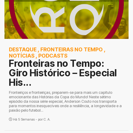
DESTAQUE
,
FRONTEIRAS NO TEMPO
,
NOTÍCIAS
,
PODCASTS
Fronteiras no Tempo:
Giro Histórico – Especial
His...
Fronteiriços e fronteiriças, preparem-se para mais um capítulo
emocionante das Histórias da Copa do Mundo! Neste sétimo
episódio da nossa série especial, Anderson Couto nos transporta
para momentos inesquecíveis onde a resiliência, a longevidade e a
paixão pelo futebol...
Há 5 Semanas - por
C. A.