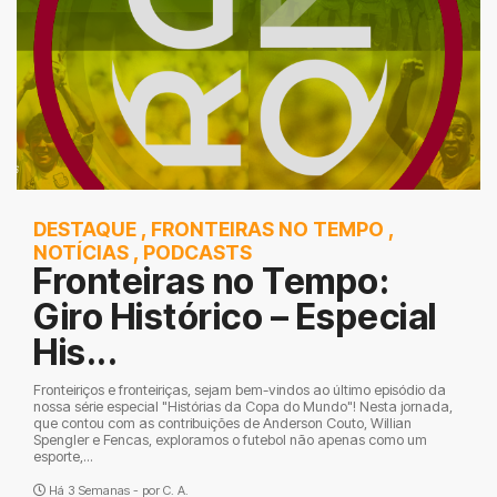
DESTAQUE
,
FRONTEIRAS NO TEMPO
,
NOTÍCIAS
,
PODCASTS
Fronteiras no Tempo:
Giro Histórico – Especial
His...
Fronteiriços e fronteiriças, sejam bem-vindos ao último episódio da
nossa série especial "Histórias da Copa do Mundo"! Nesta jornada,
que contou com as contribuições de Anderson Couto, Willian
Spengler e Fencas, exploramos o futebol não apenas como um
esporte,...
Há 3 Semanas - por
C. A.