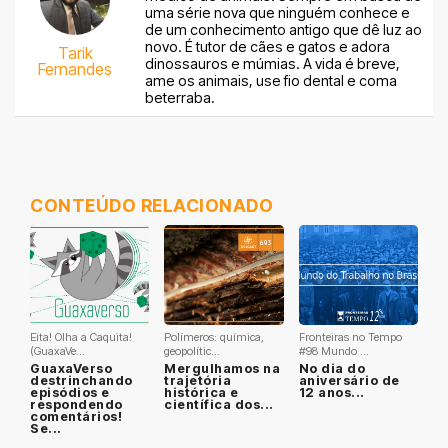
uma série nova que ninguém conhece e
de um conhecimento antigo que dê luz ao
novo. É tutor de cães e gatos e adora
Tarik
dinossauros e múmias. A vida é breve,
Fernandes
ame os animais, use fio dental e coma
beterraba.
CONTEÚDO RELACIONADO
Eita! Olha a Caquita!
Polímeros: química,
Fronteiras no Tempo
(GuaxaVe...
geopolític...
#98 Mundo ...
GuaxaVerso
Mergulhamos na
No dia do
destrinchando
trajetória
aniversário de
episódios e
histórica e
12 anos...
respondendo
científica dos...
comentários!
Se...