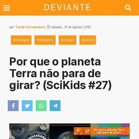
por
Tarik Fernandes
,
sábado, 31 de agosto 2019
DESTAQUE
PODCASTS
SCICAST
SCIKIDS
Por que o planeta
Terra não para de
girar? (SciKids #27)