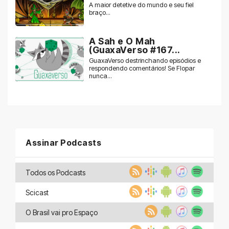
A maior detetive do mundo e seu fiel
braço...
A Sah e O Mah
(GuaxaVerso #167...
GuaxaVerso destrinchando episódios e
respondendo comentários! Se Flopar
nunca...
Assinar Podcasts
Todos os Podcasts
Scicast
O Brasil vai pro Espaço