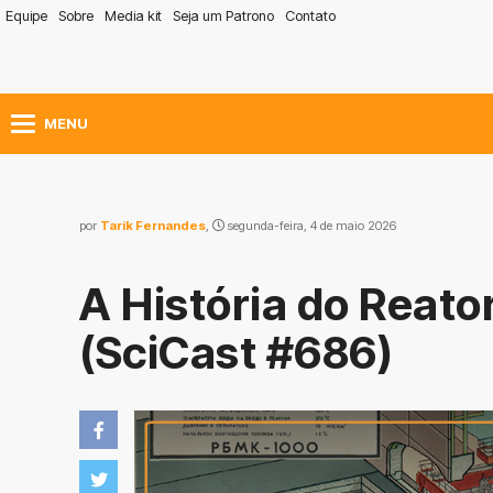
Equipe
Sobre
Media kit
Seja um Patrono
Contato
MENU
por
Tarik Fernandes
,
segunda-feira, 4 de maio 2026
A História do Reat
(SciCast #686)