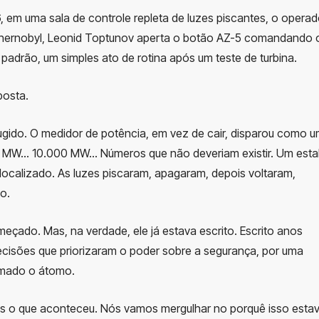
, em uma sala de controle repleta de luzes piscantes, o operad
e Chernobyl, Leonid Toptunov aperta o botão AZ-5 comandando 
padrão, um simples ato de rotina após um teste de turbina.
posta.
ugido. O medidor de potência, em vez de cair, disparou como 
MW… 10.000 MW… Números que não deveriam existir. Um esta
ocalizado. As luzes piscaram, apagaram, depois voltaram,
o.
meçado. Mas, na verdade, ele já estava escrito. Escrito anos
ecisões que priorizaram o poder sobre a segurança, por uma
omado o átomo.
s o que aconteceu. Nós vamos mergulhar no porquê isso esta