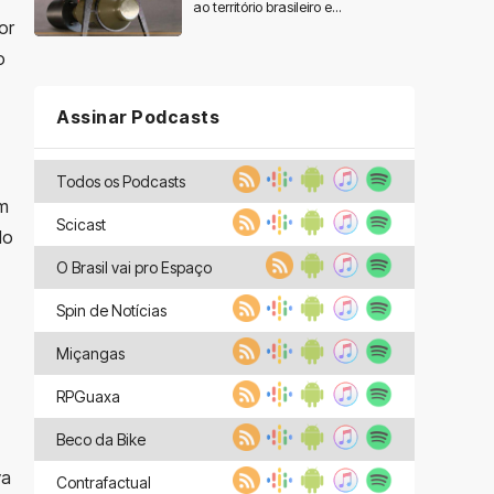
ao território brasileiro e...
or
o
Assinar Podcasts
Todos os Podcasts
um
Scicast
lo
O Brasil vai pro Espaço
Spin de Notícias
Miçangas
RPGuaxa
Beco da Bike
va
Contrafactual