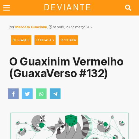
por
Marcelo Guaxinim
,
sábado, 29 de março 2025
DESTAQUE
PODCASTS
RPGUAXA
O Guaxinim Vermelho
(GuaxaVerso #132)