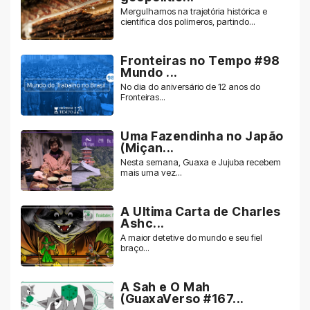
Mergulhamos na trajetória histórica e
científica dos polímeros, partindo...
Fronteiras no Tempo #98
Mundo ...
No dia do aniversário de 12 anos do
Fronteiras...
Uma Fazendinha no Japão
(Miçan...
Nesta semana, Guaxa e Jujuba recebem
mais uma vez...
A Ultima Carta de Charles
Ashc...
A maior detetive do mundo e seu fiel
braço...
A Sah e O Mah
(GuaxaVerso #167...