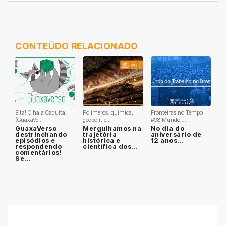
CONTEÚDO RELACIONADO
Eita! Olha a Caquita!
Polímeros: química,
Fronteiras no Tempo
(GuaxaVe...
geopolític...
#98 Mundo ...
GuaxaVerso
Mergulhamos na
No dia do
destrinchando
trajetória
aniversário de
episódios e
histórica e
12 anos...
respondendo
científica dos...
comentários!
Se...