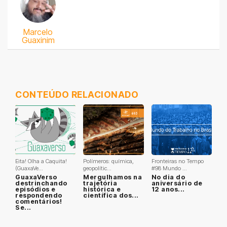
Marcelo
Guaxinim
CONTEÚDO RELACIONADO
Eita! Olha a Caquita!
Polímeros: química,
Fronteiras no Tempo
(GuaxaVe...
geopolític...
#98 Mundo ...
GuaxaVerso
Mergulhamos na
No dia do
destrinchando
trajetória
aniversário de
episódios e
histórica e
12 anos...
respondendo
científica dos...
comentários!
Se...