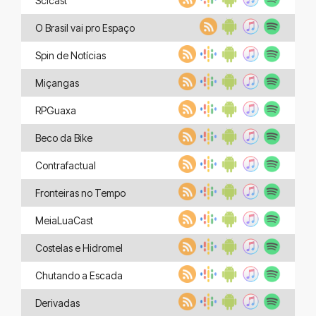
Scicast
O Brasil vai pro Espaço
Spin de Notícias
Miçangas
RPGuaxa
Beco da Bike
Contrafactual
Fronteiras no Tempo
MeiaLuaCast
Costelas e Hidromel
Chutando a Escada
Derivadas