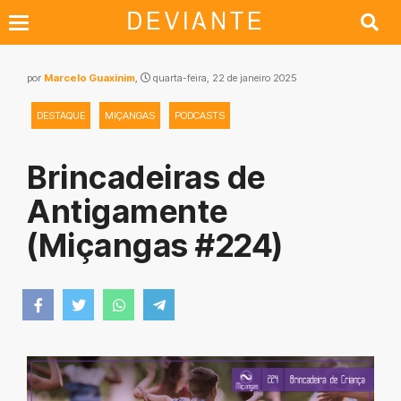
por
Marcelo Guaxinim
,
quarta-feira, 22 de janeiro 2025
DESTAQUE
MIÇANGAS
PODCASTS
Brincadeiras de
Antigamente
(Miçangas #224)