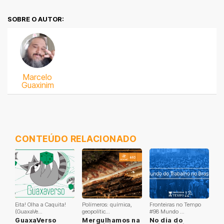
SOBRE O AUTOR:
Marcelo
Guaxinim
CONTEÚDO RELACIONADO
Eita! Olha a Caquita!
Polímeros: química,
Fronteiras no Tempo
(GuaxaVe...
geopolític...
#98 Mundo ...
GuaxaVerso
Mergulhamos na
No dia do