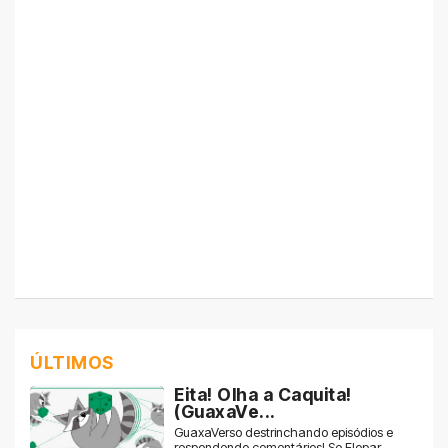
ÚLTIMOS
Eita! Olha a Caquita!
(GuaxaVe...
GuaxaVerso destrinchando episódios e
respondendo comentários! Se Flopar