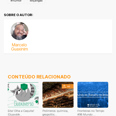
#humor
Miçangas
SOBRE O AUTOR:
Marcelo
Guaxinim
CONTEÚDO RELACIONADO
Eita! Olha a Caquita!
Polímeros: química,
Fronteiras no Tempo
(GuaxaVe...
geopolític...
#98 Mundo ...