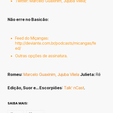
Twitter:
Marcelo Guaxinim
,
Jujuba Vilela
;
Não erre no B
asicão:
Feed do Miçangas:
http://deviante.com.br/podcasts/micangas/fe
ed/
Outras opções de assinatura.
Romeu
:
Marcelo Guaxinim,
Jujuba Vilela
Julieta:
Rê
Edição, Suor e… Escorpiões
:
Talk’ nCast
.
SAIBA MAIS: