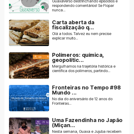
GuaxaVerso destrinchando episódios e
respondendo comentários! Se Flopar
nunca...
Carta aberta da
fiscalização q...
Olá a todos. Talvez eu nem precise
explicar muito...
Polímeros: química,
geopolític...
Mergulhamos na trajetória histórica e
científica dos polímeros, partindo...
Fronteiras no Tempo #98
Mundo ...
No dia do aniversário de 12 anos do
Fronteiras...
Uma Fazendinha no Japão
(Miçan...
Nesta semana, Guaxa e Jujuba recebem