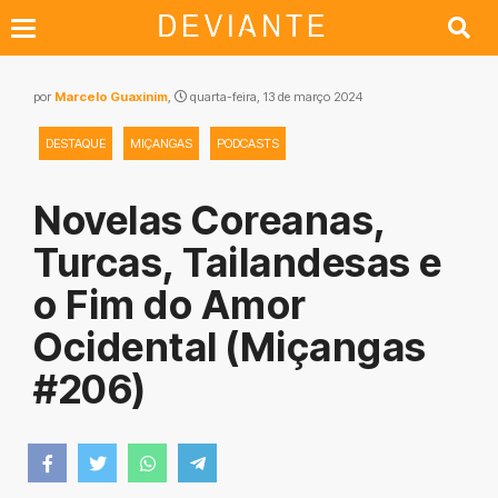
por
Marcelo Guaxinim
,
quarta-feira, 13 de março 2024
DESTAQUE
MIÇANGAS
PODCASTS
Novelas Coreanas,
Turcas, Tailandesas e
o Fim do Amor
Ocidental (Miçangas
#206)