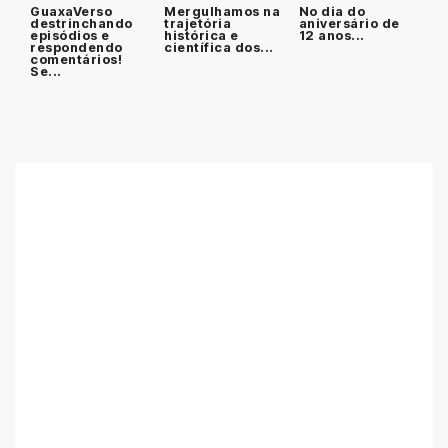
GuaxaVerso
Mergulhamos na
No dia do
destrinchando
trajetória
aniversário de
episódios e
histórica e
12 anos...
respondendo
científica dos...
comentários!
Se...