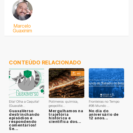
Marcelo
Guaxinim
CONTEÚDO RELACIONADO
Eita! Olha a Caquita!
Polímeros: química,
Fronteiras no Tempo
(GuaxaVe...
geopolític...
#98 Mundo ...
GuaxaVerso
Mergulhamos na
No dia do
destrinchando
trajetória
aniversário de
episódios e
histórica e
12 anos...
respondendo
científica dos...
comentários!
Se...