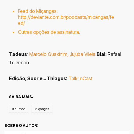
Feed do Miçangas:
http://deviante.com.br/podcasts/micangas/fe
ed/
Outras opções de assinatura.
Tadeus
:
Marcelo Guaxinim,
Jujuba Vilela
Bial:
Rafael
Telerman
Edição, Suor e… Thiagos
:
Talk’ nCast
.
SAIBA MAIS:
#humor
Miçangas
SOBRE O AUTOR: