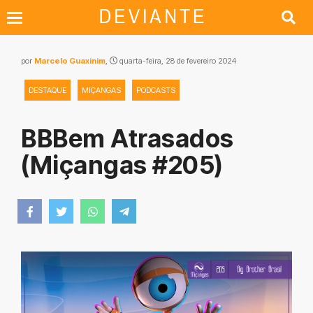
por
Marcelo Guaxinim
,
quarta-feira, 28 de fevereiro 2024
DESTAQUE
MIÇANGAS
PODCASTS
BBBem Atrasados
(Miçangas #205)