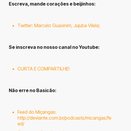
Escreva, mande corações e beijinhos
:
Twitter:
Marcelo Guaxinim
,
Jujuba Vilela
;
Se inscreva no nosso canal no Youtube:
CURTA E COMPARTILHE!
Não erre no B
asicão:
Feed do Miçangas:
http://deviante.com.br/podcasts/micangas/fe
ed/