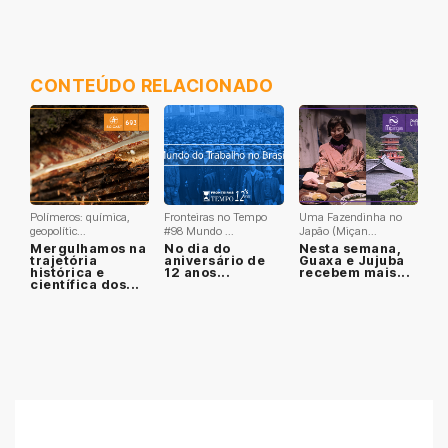
CONTEÚDO RELACIONADO
Polímeros: química,
Fronteiras no Tempo
Uma Fazendinha no
geopolític...
#98 Mundo ...
Japão (Miçan...
Mergulhamos na
No dia do
Nesta semana,
trajetória
aniversário de
Guaxa e Jujuba
histórica e
12 anos...
recebem mais...
científica dos...