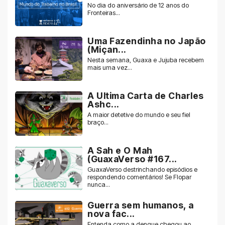
No dia do aniversário de 12 anos do
Fronteiras...
Uma Fazendinha no Japão
(Miçan...
Nesta semana, Guaxa e Jujuba recebem
mais uma vez...
A Ultima Carta de Charles
Ashc...
A maior detetive do mundo e seu fiel
braço...
A Sah e O Mah
(GuaxaVerso #167...
GuaxaVerso destrinchando episódios e
respondendo comentários! Se Flopar
nunca...
Guerra sem humanos, a
nova fac...
Entenda como a dengue chegou ao