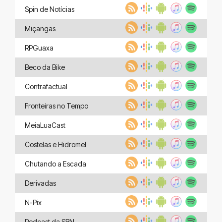
Spin de Notícias
Miçangas
RPGuaxa
Beco da Bike
Contrafactual
Fronteiras no Tempo
MeiaLuaCast
Costelas e Hidromel
Chutando a Escada
Derivadas
N-Pix
Podcast da SBN