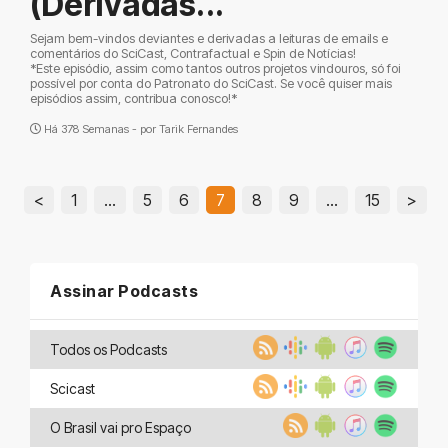
(Derivadas...
Sejam bem-vindos deviantes e derivadas a leituras de emails e
comentários do SciCast, Contrafactual e Spin de Notícias!
*Este episódio, assim como tantos outros projetos vindouros, só foi
possível por conta do Patronato do SciCast. Se você quiser mais
episódios assim, contribua conosco!*
Há 378 Semanas - por
Tarik Fernandes
<
1
…
5
6
7
8
9
…
15
>
Assinar Podcasts
Todos os Podcasts
Scicast
O Brasil vai pro Espaço